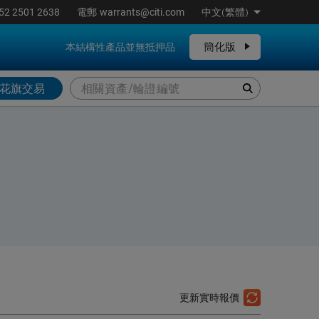
52 2501 2638
電郵
warrants@citi.com
中文(繁體)
簡化版
本結構性產品並無抵押品
花旗交易
更新實時報價