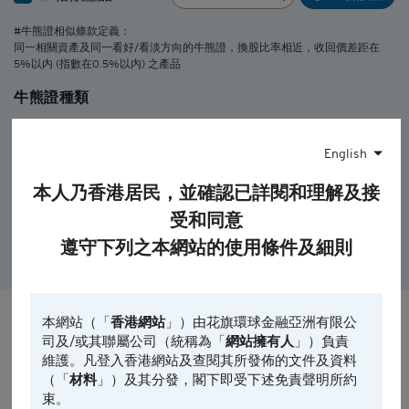
#牛熊證相似條款定義：
同一相關資產及同一看好/看淡方向的牛熊證，換股比率相近，收回價差距在
5%以内 (指數在0.5%以内) 之產品
牛熊證種類
所有
牛證
熊證
English
到期日
收回價
本人乃香港居民，並確認已詳閱和理解及接
0個月
0個月
受和同意
遵守下列之本網站的使用條件及細則
顯示篩選
本網站（「
香港網站
」）由花旗環球金融亞洲有限公
司及/或其聯屬公司（統稱為「
網站擁有人
」）負責
所有相關資產 所有種類
結果:
0
維護。凡登入香港網站及查閱其所發佈的文件及資料
（「
材料
」）及其分發，閣下即受下述免責聲明所約
束。