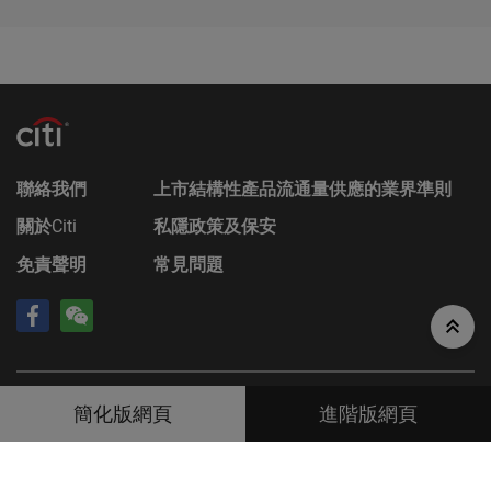
或下載當中任何內容。
簡易牛熊證搜尋
並非邀約/意見/建議
為了使投資者可以有效地鎖定心儀的產品, 快速進行牛熊證搜尋，
我們花旗的網站特意在牛熊證搜尋頁面內加入了一系列不同的搜尋
本香港網站所載的材料僅供參考及討論用途，並不構
條款，例如產品的實時行使價，强制收回價，槓桿比率，買賣差價
成或組成購買、出售、認購或承銷任何材料或本香港
等等, 讓投資者可以自由選擇右上角想查看的欄目方便以作比較。
網站所提述或所指的結構性產品（「
結構性產品
」）
花旗牛熊證搜尋 三個步驟輕鬆鎖定產品
的一項（或其中一部分的）要約、邀請、招攬、誘
因、意見或建議。材料並不構成購買或出售結構性產
輪證投資者想搜尋到合適的產品, 只需要經過三個簡單的步驟確定
聯絡我們
上市結構性產品流通量供應的業界準則
品或達成任何交易的意見或任何形式的建議。本網站
目標：第一步，投資者需要確定想瀏覽的心水資產。花旗牛熊證搜
關於
Citi
私隱政策及保安
尋頁面提供多個版塊及資產的最新資訊供投資者參考，能夠輕鬆揀
的內容並不構成任何合約或承諾的依據。本香港網站
選心水資產版塊。第二步，投資者需要評估和決定採用哪一種類型
或其材料不應被視為任何類型或形式的廣告、誘因或
免責聲明
常見問題
的產品去作出部署最爲之適合。最後的第三步，投資者就應該按照
聲明。
自己的投資喜好、預期收益及風險承受能力等因素，再透過使用產
品條款去縮小範圍，譬如是通過買賣差價、行使價、强制收回價、
所編製的材料僅概括以一般資訊接收者為對象，並無
槓桿比率等來比較不同產品的開價質素，然後做出最終決定。
特別以某一資訊接收者的具體需要作為考慮因素。
如何選擇心水資產
並無核證
©
2026
Citigroup Inc
資料由財經智珠網提供 [
免責聲明
]
因為市場上有太多產品和信息的關係，許多投資者在第一步已經無
簡化版網頁
進階版網頁
法揀選出心水資產。儘管如此，如果投資者想要更好地鎖定資產亦
材料的依據乃來自網站擁有人認為可靠的公開資料來
可以遵循三個簡單的步驟。首先，應該首先做好資訊收集去選定自
源，然而，網站擁有人並無對材料進行核實，因此，
己看好或者看淡的行業以至行業版塊。花旗牛熊證搜尋頁面提供齊
該等材料未必完整或準確。材料所載的見解、估計及
全的資產版塊資訊，投資者可因應大市情況選擇心水投資版塊行
其他資料可予更改或撤回而不另行通知，網站擁有人