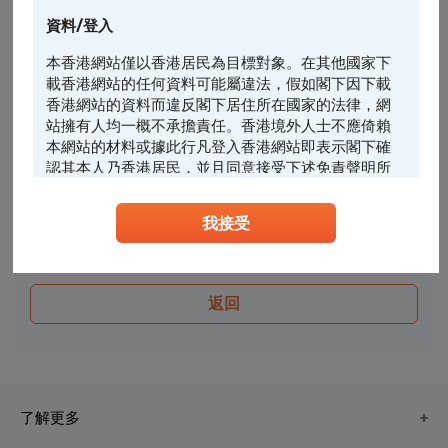
編號
收回價
換股比率
買賣差價
現價
街貨量
資料/登入
本香港網站僅以香港居民為目標對象。在其他國家下
載香港網站的任何資料可能屬違法，假如閣下因下載
沒有相關產品
香港網站的資料而違反閣下居住所在國家的法律，網
站擁有人均一概不承擔責任。香港境外人士不應倚賴
似
相似條款搜尋
花旗產品顯示即時數據
本網站的材料或據此行凡登入香港網站即表示閣下確
認其本人乃香港居民，並且同意接受下述免責聲明所
*過去5日溢價的平均值
最後更新時間:
約束。
2026-08-07 16:00:00 | 非花旗產品最少延遲15分鐘
我接受
任何人士登入本香港網站或可能管有其中所載材料，
花旗精選
應當查明及遵照任何適用的限制（包括本文所載
者），而所涉及的費用及支出概由其本人承擔，網站
擁有人絕不承擔責任。本香港網站所載的任何資料嚴
返回
禁於適用法律或法規不容許分發、傳送、披露或發佈
的地區複製、分發、傳送、披露或發佈給當地人士，
特別要注意的是，本網站所載的資料不得帶進或傳送
到美國或直接或間接在美國或向任何美籍人士（定義
見1933年美國《證券法》S規例）傳閱。為遵守適用
的法律及法規，本香港網站的內容僅為香港居民而
了解更多
設， 閣下不應在香港境外登入、瀏覽本香港網站及/