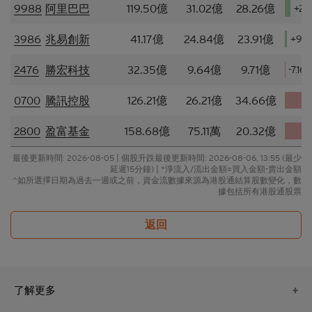
或下載當中任何內容。
9988
阿里巴巴
119.50億
31.02億
28.26億
+2.
並非邀約/意見/建議
3986
兆易創新
41.17億
24.84億
23.91億
+9.
本香港網站所載的材料僅供參考及討論用途，並不構
2476
勝宏科技
32.35億
9.64億
9.71億
-7.1
成或組成購買、出售、認購或承銷任何材料或本香港
網站所提述或所指的結構性產品（「
結構性產品
」）
0700
騰訊控股
126.21億
26.21億
34.66億
-
的一項（或其中一部分的）要約、邀請、招攬、誘
因、意見或建議。材料並不構成購買或出售結構性產
品或達成任何交易的意見或任何形式的建議。本網站
2800
盈富基金
158.68億
75.11萬
20.32億
的內容並不構成任何合約或承諾的依據。本香港網站
最後更新時間:
2026-08-05
|
個股升跌最後更新時間: 2026-08-06, 13:55 (最少
或其材料不應被視為任何類型或形式的廣告、誘因或
延遲15分鐘)
| *淨流入/流出金額=買入金額-賣出金額
聲明。
^如所選擇日期為過去一週或之前，資金流數據來源為港股通結算股數變化，數
據包括所有港股通股票
所編製的材料僅概括以一般資訊接收者為對象，並無
特別以某一資訊接收者的具體需要作為考慮因素。
返回
並無核證
材料的依據乃來自網站擁有人認為可靠的公開資料來
源，然而，網站擁有人並無對材料進行核實，因此，
了解更多
該等材料未必完整或準確。材料所載的見解、估計及
其他資料可予更改或撤回而不另行通知，網站擁有人