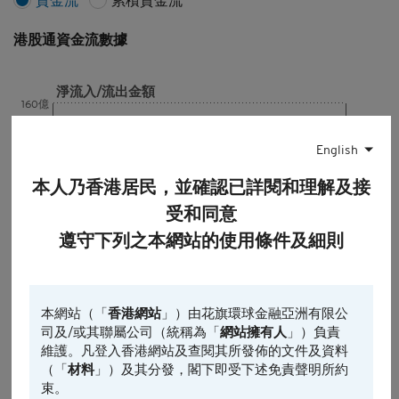
資金流
累積資金流
港股通
資金流數據
淨流入/流出金額
160億
English
80億
本人乃香港居民，並確認已詳閱和理解及接
受和同意
0億
遵守下列之本網站的使用條件及細則
-80億
本網站（「
香港網站
」）由花旗環球金融亞洲有限公
-160億
司及/或其聯屬公司（統稱為「
網站擁有人
」）負責
08/07
21/07
04/08
維護。凡登入香港網站及查閱其所發佈的文件及資料
（「
材料
」）及其分發，閣下即受下述免責聲明所約
淨流入金額 (港元)
淨流出金額 (港元)
束。
最後更新時間:
2026-08-05