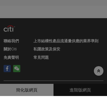
掌握北水資金流向與港股通部署
並無責任對材料進行更新或補充。網站擁有人及/或
其聯繫人及關聯人士、各自的董事、高管人員及/或
「北水」是指內地投資者經由港股通南下買入港股的資金，正式名
僱員（包括參與編製或在本香港網站上刊發材料的各
稱為「南向資金」。花旗認股證/牛熊證網站的北水資金流專頁，
人士）（統稱「
Citigroup
」）或任何資料提供者，一
為投資者提供港股通（包括滬港通及深港通）於上一個交易日的實
概不會對材料的真確性、準確性、完整性、充分性或
時資金出入數據。投資者可查詢過去10個交易日內，十大成交活躍
股份的北水資金流向。網站 更獨家提供北水買/賣成交額比例數
合理性或任何該等材料在任何用途上的合適性作出任
據，方便投資者一眼看清活躍股份的買賣動力，追蹤北水部署，把
何類型的聲明或保證（不論明示或暗示）。本香港網
握資金流入的投資機遇。
站所登載的材料僅作參考用途，資訊接收者不應賴作
聯絡我們
上市結構性產品流通量供應的業界準則
定論或據此行事而不自行加以獨立核實或作出獨立判
搜尋個股北水資金流及成交活躍股
關於
Citi
私隱政策及保安
斷。
隨著滬港通、深港通的重要性日增，北水（南向資金）的淨流入量
免責聲明
常見問題
已成為反映市場情緒的重要指標。除了十大成交活躍股外，花旗更
香港網站所登載的指示性價格水平、披露材料、估值
提供齊全的個股北水資金流搜尋功能。投資者可輸入心水個股編
或其他分析，其編製乃以我們真誠判定的假設及參數
號，查詢過去1星期至6個月內的北水歷史資金流向數據。這突破了
為依據。所採用的假設及參數絕非唯一可經合理挑選
坊間只提供十大活躍股份的限 制，讓您能橫向及縱向比較不同資
所得的選擇，因此，並不保證有關的引述、披露或分
產在不同時期的北水吸資能力。
析為準確、合理或完整，亦不表示或確保任何指示性
如何分析北水/南水資金流向趨勢?
回報或表現會在將來實現。有關資料僅供參考之用，
©
2026
Citigroup Inc
資料由財經智珠網提供 [
免責聲明
]
並不構成網站擁有人的投資意見。
簡化版網頁
進階版網頁
整體北水資金流向
結構性產品的風險因素
如投資者想查看大市整體的北水趨勢，可於個股選項中點選「全
部」，再選擇查詢的時期（如過去6個月）及顯示類型（買入/賣出
結構性產品並無抵押品，如發行人無力償債或違約，