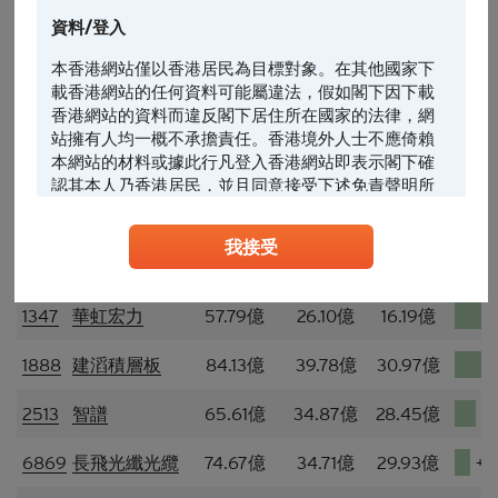
資料/登入
港股通
10大成交活躍股
本香港網站僅以香港居民為目標對象。在其他國家下
載香港網站的任何資料可能屬違法，假如閣下因下載
過去圖表
2026-08-05
香港網站的資料而違反閣下居住所在國家的法律，網
站擁有人均一概不承擔責任。香港境外人士不應倚賴
本網站的材料或據此行凡登入香港網站即表示閣下確
認其本人乃香港居民，並且同意接受下述免責聲明所
編號
名稱
個股成交額
買入金額
賣出金額
淨流
約束。
我接受
任何人士登入本香港網站或可能管有其中所載材料，
0981
中芯國際
66.31億
31.62億
20.10億
應當查明及遵照任何適用的限制（包括本文所載
者），而所涉及的費用及支出概由其本人承擔，網站
1347
華虹宏力
57.79億
26.10億
16.19億
擁有人絕不承擔責任。本香港網站所載的任何資料嚴
禁於適用法律或法規不容許分發、傳送、披露或發佈
1888
建滔積層板
84.13億
39.78億
30.97億
的地區複製、分發、傳送、披露或發佈給當地人士，
特別要注意的是，本網站所載的資料不得帶進或傳送
2513
智譜
65.61億
34.87億
28.45億
到美國或直接或間接在美國或向任何美籍人士（定義
+
見1933年美國《證券法》S規例）傳閱。為遵守適用
的法律及法規，本香港網站的內容僅為香港居民而
6869
長飛光纖光纜
74.67億
34.71億
29.93億
+4
設， 閣下不應在香港境外登入、瀏覽本香港網站及/