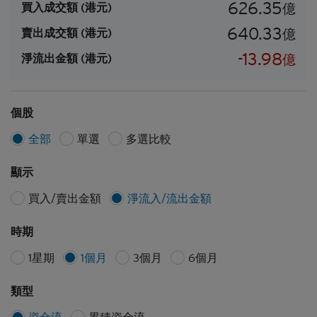
626.35
買入成交額
(港元)
億
640.33
賣出成交額
(港元)
億
-13.98
淨流出
金額
(港元)
億
個股
全部
單選
多選比較
顯示
買入/賣出金額
淨流入/流出金額
時期
1星期
1個月
3個月
6個月
類型