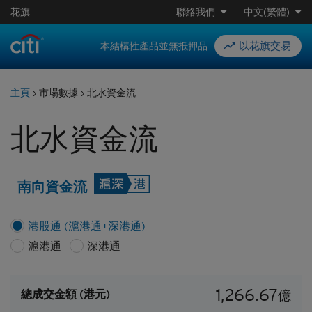
花旗
聯絡我們
中文(繁體)
以花旗交易
本結構性產品並無抵押品
主頁
›
市場數據
›
北水資金流
北水資金流
南向資金流
港股通 (滬港通+深港通)
滬港通
深港通
1,266.67
總成交金額
(港元)
億