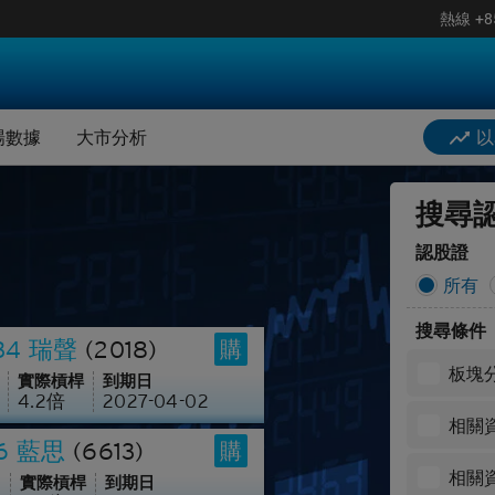
熱線
+8
據
街貨分佈圖
板塊分析
Citi Insights(僅限英文版)
搜
樂觀/悲觀情緒資金流
場數據
大市分析
以
市牛熊證
美國預託證券ADR
階搜尋
最活躍相關資產
大市評論
牛熊證
業績公佈日曆
搜尋
據
街貨分佈圖
板塊分析
Citi Insights(僅限英文版)
期結算價
港股通持倉比例
認股證
所有
搜
樂觀/悲觀情緒資金流
餘價值
北水資金流
搜尋條件
334 瑞聲
(2018)
購
市牛熊證
美國預託證券ADR
件及公告
輪證對沖計算器
板塊
實際槓桿
到期日
4.2
倍
2027-04-02
牛熊證
業績公佈日曆
板塊熱力圖
相關
16 藍思
(6613)
購
期結算價
港股通持倉比例
收市競價變化價格計算器
相關
實際槓桿
到期日