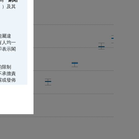
」）及其
能屬違
有人均一
即表示閣
的限制
不承擔責
露或發佈
所載的資
年美國
香港居民而
購或承銷
（或其中