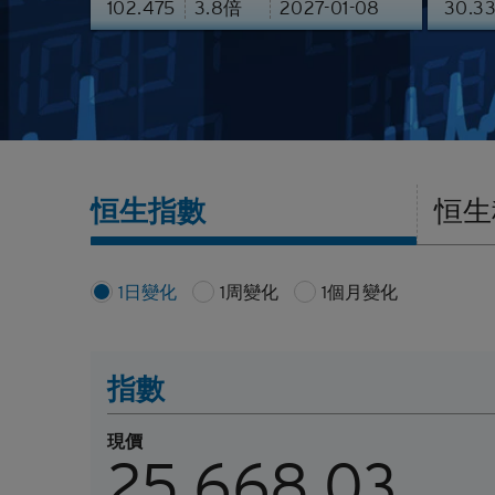
102.475
3.8
倍
2027-01-08
30.3
認股證通識學堂
牛熊證剩
牛熊證文
恒生指數
恒生
1日變化
1周變化
1個月變化
指數
現價
25,668.03