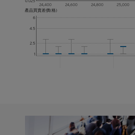
0.025
一部分的
24,400
24,600
24,800
25,000
品或達成
產品買賣差價(格)
依據。本
6
所編製的
4.5
作為考慮
2.5
並無核證
1
材料的依
進行核實
改或撤回
其聯繫人
上刊發材
確性、準
何類型的
訊接收者
香港網站
判定的假
此，並不
性回報或