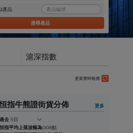
似產品
搜尋產品
滬深指數
更新實時報價
恒指牛熊證街貨分佈
更多
過去
5日
恒指平均上落波幅為:
308點