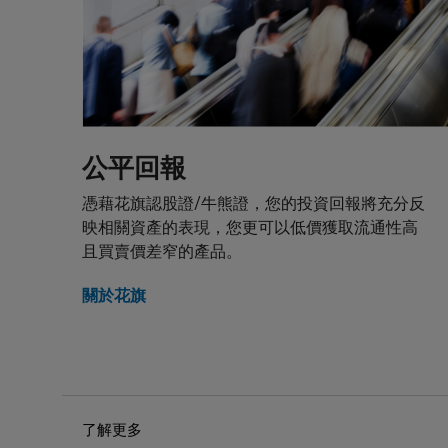
見。
結構性產
結構性產
應收款項
升或急跌
的。花旗
載的任何
公平回報
當中的任
憑藉花旗認股證/牛熊證，您的投資回報將充分反
載者有重
映相關資產的表現，您更可以低價獲取流通性高
可贖回牛
且買賣價差窄的產品。
編）所載
回價/贖
關於花旗
屬N類牛
因此，有
亦應徵詢
的決定均
產生的任何
了解更多
就每次發