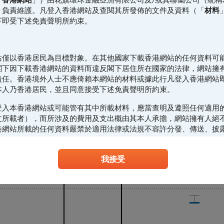
）負責維護。凡登入香港網站及查閱其所發佈的文件及資料（「
材料
現價: 25,660.81
下即受下述免責聲明所約束。
25,393.13
25,661.93
站僅以香港居民為目標對象。在其他國家下載香港網站的任何資料可
閣下因下載香港網站的資料而違反閣下居住所在國家的法律，網站擁
責任。香港境外人士不應倚賴本網站的材料或據此行凡登入香港網站
本人乃香港居民，並且同意接受下述免責聲明所約束。
登入本香港網站或可能管有其中所載材料，應當查明及遵照任何適用
文所載者），而所涉及的費用及支出概由其本人承擔，網站擁有人絕
港網站所載的任何資料嚴禁於適用法律或法規不容許分發、傳送、披
製、分發、傳送、披露或發佈給當地人士，特別要注意的是，本網站
進或傳送到美國或直接或間接在美國或向任何美籍人士（定義見1933
我接受
》S規例）傳閱。為遵守適用的法律及法規，本香港網站的內容僅為
下不應在香港境外登入、瀏覽本香港網站及/或下載當中任何內容。
意見/建議
站所載的材料僅供參考及討論用途，並不構成或組成購買、出售、認
或本香港網站所提述或所指的結構性產品（「
結構性產品
」）的一項