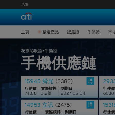
花旗
認股證引伸波幅數
牛熊證
精選新上市認股證
牛熊快
主頁
精選產品
認股證
牛熊證
市
即將到期認股證
精選新上
認股證進階搜尋
牛熊證進
認股證到期結算價
即將到期
花旗認股證/牛熊證
手機供應鏈
認股證引伸波幅數
牛熊證
認股證文件及公告
牛熊證到
精選新上市認股證
牛熊快
認股證通識學堂
牛熊證剩
15945 舜光
(2382)
29
購
即將到期認股證
精選新上
牛熊證文
行使價
實際槓桿
到期日
行使價
74.88
3.2
倍
2027-05-04
60.18
認股證到期結算價
即將到期
14953 立訊
(2475)
153
購
認股證文件及公告
牛熊證到
行使價
實際槓桿
到期日
行使價