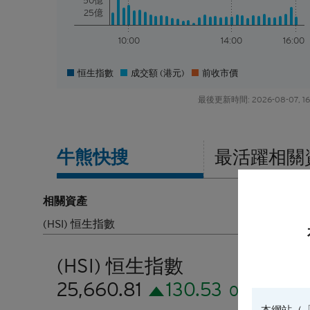
50億
25億
10:00
14:00
16:00
恒生指數
成交額 (港元)
前收市價
最後更新時間: 2026-08-07, 16
牛熊
快搜
最活躍
相關
相關資產
換股比率
(HSI) 恒生指數
10000
(HSI) 恒生指數
25,660.81
130.53
0.51%
本網站（