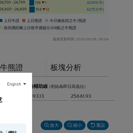
24,700 - 24,799
136
1
62165(牛)
24,600 - 24,699
154
12
62753(牛)
上日牛證
上日熊證
今日被收回之牛/熊證
收回價距離上日收市價超出
308點
之牛熊證
最後更新時間:
2026-08-08, 08:04
牛熊證
板塊
分析
English
價格輔助線
(初始為即日高低位)
意
放大
縮小
重設
為「
網站