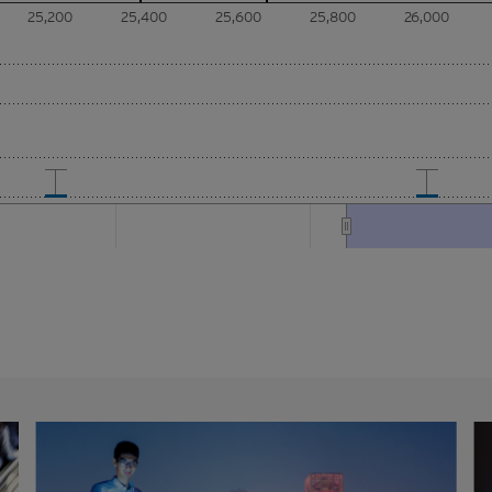
）要約、邀請、招攬、誘因、意見或建議。材料並不構成購買或出售
25,200
25,400
25,600
25,800
26,000
任何交易的意見或任何形式的建議。本網站的內容並不構成任何合約
香港網站或其材料不應被視為任何類型或形式的廣告、誘因或聲明。
材料僅概括以一般資訊接收者為對象，並無特別以某一資訊接收者的
因素。
據乃來自網站擁有人認為可靠的公開資料來源，然而，網站擁有人並
，因此，該等材料未必完整或準確。材料所載的見解、估計及其他資
而不另行通知，網站擁有人並無責任對材料進行更新或補充。網站擁有
及關聯人士、各自的董事、高管人員及/或僱員（包括參與編製或在本
料的各人士）（統稱「
Citigroup
」）或任何資料提供者，一概不會對
確性、完整性、充分性或合理性或任何該等材料在任何用途上的合適
聲明或保證（不論明示或暗示）。本香港網站所登載的材料僅作參考
不應賴作定論或據此行事而不自行加以獨立核實或作出獨立判斷。
所登載的指示性價格水平、披露材料、估值或其他分析，其編製乃以
設及參數為依據。所採用的假設及參數絕非唯一可經合理挑選所得的
保證有關的引述、披露或分析為準確、合理或完整，亦不表示或確保
表現會在將來實現。有關資料僅供參考之用，並不構成網站擁有人的