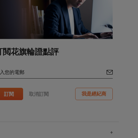
甚至全部
價格可急
法預測
港網站所
事件會與
訂閲花旗輪證點評
性陳述所
入您的電郵
其任何增
內達到贖
付款（如
我是經紀商
訂閱
取消訂閱
況適用，
構性產品
性產品而
任。
，以及基