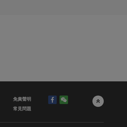
其他資
港中環花
網站中的權證進階搜尋器，自行設定行使價值、實際槓桿、到
倉或短倉
，不論是
證。而相反，如果想作出看淡部署，則可留意認沽證或熊證
金融、投
益衝突。
易所交易，是一種具有槓桿特性的衍生工具，用以追蹤資產表
不承擔任
以特定的價格買入或沽出一項資產，因此又分為「認購證」
的成員公
、錯誤或
資產的結算值與認購證/認沽證的行使值的差價及換股比率作
上或電子
的總資金以及相關交易成本。
此，
幅、股息等因素而改變，在到期日前，投資者亦可以透過交
本香港網
免責聲明
常見問題
金投資相關資產，並獲取相若回報。如果投資者看好一款資
，該等資