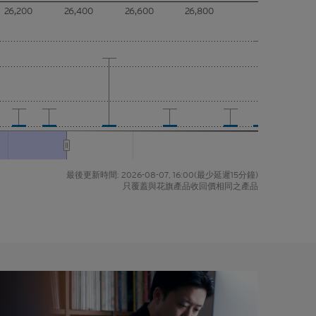
結構性產
26,200
26,400
26,600
26,800
或承諾的
具體需要
無對材料
料可予更
人及/或
香港網站
最後更新時間:
2026-08-07, 16:00
(最少延遲15分鐘)
只覆蓋與花旗產品收回價相同之產品
材料的真
性作出任
用途，資
我們真誠
選擇，因
任何指示
投資意