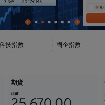
3
3.3
倍
2027-01-15
餘價值
北水資金流
相
件及公告
輪證對沖計算器
板塊熱力圖
Previous
Next
收市競價變化價格計算器
科技指數
國企指數
期貨
現價
25,670.00