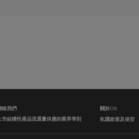
件（包括其任何增編）和相關補充上市文件所載有關發行人的財務及
文件可在保薦人花旗環球金融亞洲有限公司的辦事處索取，地址為香
君大廈50樓。
包括提供市面上認購證或認沽證以及牛熊證產品實時報價。投資者可透過
roup的成員公司可能會進行本身的坐盤買賣，可能會持有結構性產品的長
益，亦可能會隨時在公開市場或以其他途徑購入及/或出售結構性產品
署方向，若投資者看好某一隻正股/指數，可以留意窩輪中的認購證或牛
、代理或市場莊家身份進行買賣。Citigroup亦參與或可能參與其他
活動而因此有時可能會產生涉及到本香港網站所述的證券的利益或利
任
nt」，在香港常被投資者被稱爲「窩輪」，由衍生產品發行商發行並在交
本香港網站或其內容而產生或因此而涉及的任何損失，Citigroup概
回報。認股證以現金買賣，無需抵押，它給予投資者一種權利，在結算日
者作看淡部署。
或其他原因導致的）責任。在不損害前述的一般情況下，Citigroup
資料提供者均不會就香港網站上登載的任何資料的任何中斷、不準確
購證/認沽證在到期後，並不會讓投資者以行使值買入或沽出，而是根據
論任何原因）或由此而引起的各類損害承擔任何責任。此外，互聯網
價為負，權利將自動放棄，投資者的最大損失不會超過對該衍生工具投入
訊並非穩靠的方法，發送的資料可能會被截查、遺失或遭到銷毀。對
證的價格上。這價值會隨著到期日的接近、現價與行使值的距離、預測波
roup不會對發生上述任何事件承擔任何責任，亦不保證任何通訊或附件或
聯絡我們
關於
Citi
到電腦病毒、電腦毒蟲或其他有害成份所入侵。
上市結構性產品流通量供應的業界準則
私隱政策及保安
有牛證/熊證兩類，與窩輪一樣具有槓桿特性，牛熊證讓投資者以較少本
本香港網站提供的任何個人資料均會嚴加保密，除另有明確規定者外