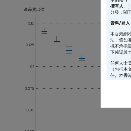
擁有人
」
產品賣出價
分發，閣
資料/登入
0.15
本香港網
法，假如
0.125
概不承擔
下確認其
任何人士
0.1
（包括本
任。本香
的地區複
料不得帶
0.075
《證券法
設， 閣
0.05
並非邀約/
本香港網
任何材料