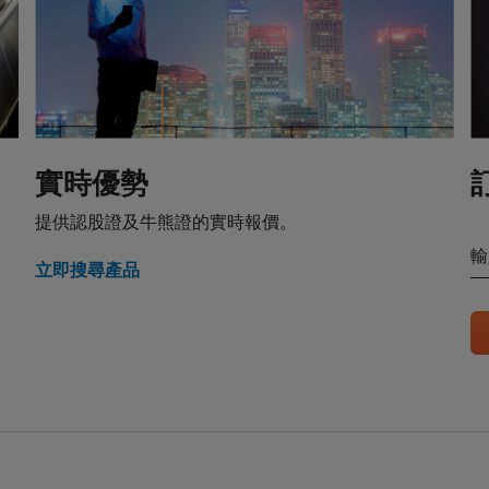
品的風險因素
品並無抵押品，如發行人無力償債或違約，閣下可能無法收回部份或
。如閣下投資結構性產品，所依賴的是發行人的信譽。結構性產品的
，投資者或會蒙受全盤損失。結構性產品於二級市場的流通性亦是無
環球金融亞洲有限公司或會是結構性產品的唯一流通量提供者。本香
見解、預測或估計構成資料登載當日的判斷，不能保證日後的業績或
實時優勢
何見解、預測或估計一致。 閣下應當慎防實際業績可能會與任何前瞻
提供認股證及牛熊證的實時報價。
大差異。過往表現並非日後業績的指標。
輸
熊證（「
牛熊證
」）設有強制贖回機制。在遵守基本上市文件（包括
立即搜尋產品
牛熊證條款及細則的前提下，當相關資產的現貨價/現貨水平在觀察期
回水平時，牛熊證將自動終止。在該情況下，閣下將不會收到任何現金
熊證），或可能會收到名為剩餘價值的現金付款（如屬R類牛熊證）。
意投資的人士應當確保其本人明白結構性產品的性質及風險，如果情
其本人的法律、稅務、會計、財務及其他專業顧問，確保任何投資結
適當地考慮到投資者的具體情況及財務狀況。對於因認購或購買結構
財務或其他方面的後果，Citigroup概不承擔任何受託責任或法律責
行的結構性產品而言，閣下應當細閱及瞭解結構性產品的條款及細則