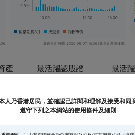
5千
2.5千
10:00
14:00
16:00
恒指期貨8月
成交量
前收市價
:36
最後更新時間: 2026-08-07, 16:36 (最少延遲15分鐘)
資產
最活躍
認股證
最活躍
距現價範圍(%)
本人乃香港居民，並確認已詳閱和理解及接受和同
遵守下列之本網站的使用條件及細則
「
香港網站
」）由花旗環球金融亞洲有限公司及/或其聯屬公司（統稱