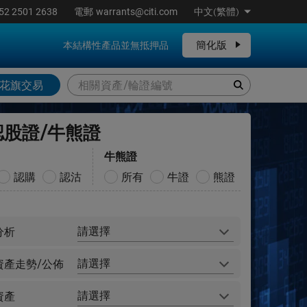
52 2501 2638
電郵
warrants@citi.com
中文(繁體)
簡化版
本結構性產品並無抵押品
花旗交易
認股證/牛熊證
牛熊證
認購
認沽
所有
牛證
熊證
請選擇
分析
請選擇
資產走勢/公佈
請選擇
資產