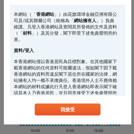
龍源電力價格(港元)
主圖表
5.65
請選擇
本網站（「
香港網站
」）由花旗環球金融亞洲有限公
司及/或其聯屬公司（統稱為「
網站擁有人
」）負責
前收市價: 5.615
輔助圖表
5.6
維護。凡登入香港網站及查閱其所發佈的文件及資料
（「
材料
」）及其分發，閣下即受下述免責聲明所約
請選擇
束。
5.55
資料/登入
5.5
本香港網站僅以香港居民為目標對象。在其他國家下
載香港網站的任何資料可能屬違法，假如閣下因下載
香港網站的資料而違反閣下居住所在國家的法律，網
5.45
站擁有人均一概不承擔責任。香港境外人士不應倚賴
10:00
11:00
13:00
本網站的材料或據此行凡登入香港網站即表示閣下確
龍電成交額(千萬港元)
認其本人乃香港居民，並且同意接受下述免責聲明所
0.8
約束。
0.6
我接受
任何人士登入本香港網站或可能管有其中所載材料，
0.4
應當查明及遵照任何適用的限制（包括本文所載
0.2
者），而所涉及的費用及支出概由其本人承擔，網站
擁有人絕不承擔責任。本香港網站所載的任何資料嚴
10:00
11:00
13:00