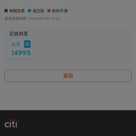
禁於適用法律或法規不容許分發、傳送、披露或發佈
的地區複製、分發、傳送、披露或發佈給當地人士，
相關資產
成交額
前收市價
特別要注意的是，本網站所載的資料不得帶進或傳送
最後更新時間: 2026-08-06, 13:40
到美國或直接或間接在美國或向任何美籍人士（定義
見1933年美國《證券法》S規例）傳閱。為遵守適用
的法律及法規，本香港網站的內容僅為香港居民而
花旗精選
10:00
11:00
13:00
設， 閣下不應在香港境外登入、瀏覽本香港網站及/
購
龍電
或下載當中任何內容。
14995
並非邀約/意見/建議
本香港網站所載的材料僅供參考及討論用途，並不構
成或組成購買、出售、認購或承銷任何材料或本香港
返回
網站所提述或所指的結構性產品（「
結構性產品
」）
的一項（或其中一部分的）要約、邀請、招攬、誘
因、意見或建議。材料並不構成購買或出售結構性產
品或達成任何交易的意見或任何形式的建議。本網站
的內容並不構成任何合約或承諾的依據。本香港網站
或其材料不應被視為任何類型或形式的廣告、誘因或
聲明。
所編製的材料僅概括以一般資訊接收者為對象，並無