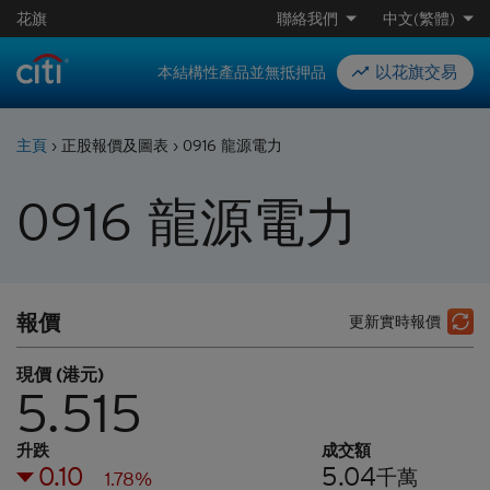
花旗
聯絡我們
中文(繁體)
以花旗交易
本結構性產品並無抵押品
主頁
›
正股報價及圖表
›
0916 龍源電力
0916
龍源電力
報價
更新實時報價
現價 (港元)
5.515
升跌
成交額
0.10
5.04
千萬
1.78%