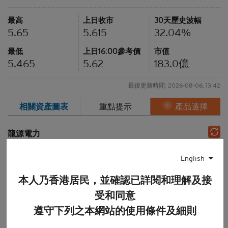
最高
上日收市
30天歷史波幅
5.65
5.615
32.04%
最低
上日16:00參考價
市值
5.465
5.62
183.0
億
最後更新時間: 2026-08-06, 13:42
相關資產
圖表
重點提示
產品選擇
龍源電力
即市圖
1周
1個月
3個月
6個月
English
12個月
圖表種類
本人乃香港居民，並確認已詳閱和理解及接
線形圖
陰陽燭
棒型圖
受和同意
技術分析
遵守下列之本網站的使用條件及細則