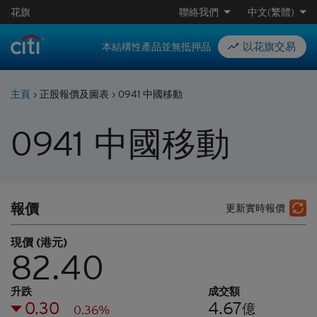
花旗
聯絡我們
中文(繁體)
以花旗交易
本結構性產品並無抵押品
主頁
›
正股報價及圖表
›
0941 中國移動
0941
中國移動
報價
更新實時報價
現價 (港元)
82.40
升跌
成交額
0.30
4.67
億
0.36%