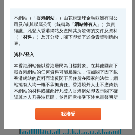
中國移動價格(港元)
主圖表
82.7
本網站（「
香港網站
」）由花旗環球金融亞洲有限公
請選擇
司及/或其聯屬公司（統稱為「
網站擁有人
」）負責
82.6
維護。凡登入香港網站及查閱其所發佈的文件及資料
輔助圖表
（「
材料
」）及其分發，閣下即受下述免責聲明所約
請選擇
束。
82.5
資料/登入
82.4
前收市價: 82.4
本香港網站僅以香港居民為目標對象。在其他國家下
載香港網站的任何資料可能屬違法，假如閣下因下載
82.3
香港網站的資料而違反閣下居住所在國家的法律，網
站擁有人均一概不承擔責任。香港境外人士不應倚賴
82.2
本網站的材料或據此行凡登入香港網站即表示閣下確
10:00
13:00
15:00
認其本人乃香港居民，並且同意接受下述免責聲明所
中移成交額(千萬港元)
約束。
6
4.5
我接受
任何人士登入本香港網站或可能管有其中所載材料，
3
應當查明及遵照任何適用的限制（包括本文所載
1.5
者），而所涉及的費用及支出概由其本人承擔，網站
擁有人絕不承擔責任。本香港網站所載的任何資料嚴