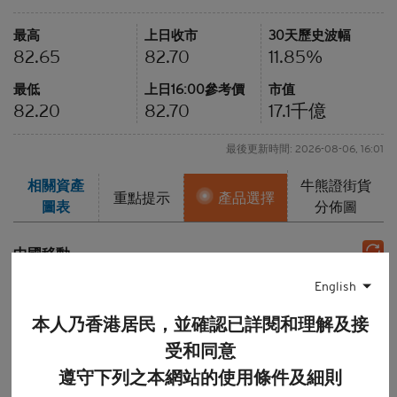
最高
上日收市
30天歷史波幅
82.65
82.70
11.85%
最低
上日16:00參考價
市值
82.20
82.70
17.1
千億
最後更新時間: 2026-08-06, 16:01
相關資產
牛熊證街貨
重點提示
產品選擇
圖表
分佈圖
中國移動
即市圖
1周
1個月
3個月
6個月
English
12個月
本人乃香港居民，並確認已詳閱和理解及接
圖表種類
受和同意
線形圖
陰陽燭
棒型圖
遵守下列之本網站的使用條件及細則
技術分析