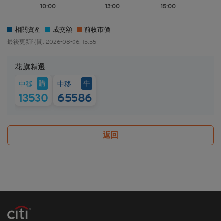
10:00
13:00
15:00
禁於適用法律或法規不容許分發、傳送、披露或發佈
的地區複製、分發、傳送、披露或發佈給當地人士，
特別要注意的是，本網站所載的資料不得帶進或傳送
相關資產
成交額
前收市價
到美國或直接或間接在美國或向任何美籍人士（定義
最後更新時間: 2026-08-06, 15:55
見1933年美國《證券法》S規例）傳閱。為遵守適用
的法律及法規，本香港網站的內容僅為香港居民而
花旗精選
設， 閣下不應在香港境外登入、瀏覽本香港網站及/
10:00
13:00
15:00
或下載當中任何內容。
購
牛
中移
中移
13530
65586
並非邀約/意見/建議
本香港網站所載的材料僅供參考及討論用途，並不構
成或組成購買、出售、認購或承銷任何材料或本香港
返回
網站所提述或所指的結構性產品（「
結構性產品
」）
的一項（或其中一部分的）要約、邀請、招攬、誘
因、意見或建議。材料並不構成購買或出售結構性產
品或達成任何交易的意見或任何形式的建議。本網站
的內容並不構成任何合約或承諾的依據。本香港網站
或其材料不應被視為任何類型或形式的廣告、誘因或
聲明。
所編製的材料僅概括以一般資訊接收者為對象，並無