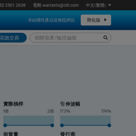
52 2501 2638
電郵
warrants@citi.com
中文(繁體)
簡化版
本結構性產品並無抵押品
花旗交易
實際槓桿
引伸波幅
1倍
2倍
173%
174%
街貨量
發行商