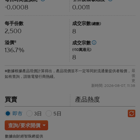
0.0011
-0.0008
每手份數
成交宗數
(總數)
2,500
8
溢價
#
成交宗數
136.7%
(<10萬港元)
8
最
#數據根據產品現價計算得出，產品現價並不一定等同於流通量提供者報價，
後
如有查詢，請致電發行商熱綫。
更
新時間: 2026-08-07, 11:38
買賣
產品熱度
即市
3日
5日
查詢/要求開價
數據由財經智珠網提供