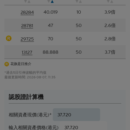
站所登載的材料僅作參考用途，資訊接收者不應賴作
40.019
10
3.9倍
定論或據此行事而不自行加以獨立核實或作出獨立判
28284
斷。
47
50
2.6倍
28781
香港網站所登載的指示性價格水平、披露材料、估值
或其他分析，其編製乃以我們真誠判定的假設及參數
70
50
2.8倍
29725
為依據。所採用的假設及參數絕非唯一可經合理挑選
所得的選擇，因此，並不保證有關的引述、披露或分
88.888
50
3.7倍
13127
析為準確、合理或完整，亦不表示或確保任何指示性
回報或表現會在將來實現。有關資料僅供參考之用，
花旗是日推介
並不構成網站擁有人的投資意見。
*過去5日引伸波幅的平均值
結構性產品的風險因素
最後更新時間:
2026-08-07, 11:35
結構性產品並無抵押品，如發行人無力償債或違約，
閣下可能無法收回部份或甚至全部應收款項
。如閣下
認股證計算機
投資結構性產品，所依賴的是發行人的信譽。結構性
產品的價格可急升或急跌，投資者或會蒙受全盤損
失。結構性產品於二級市場的流通性亦是無法預測
相關資產現價(港元)*
的。花旗環球金融亞洲有限公司或會是結構性產品的
唯一流通量提供者。本香港網站所載的任何見解、預
輸入相關資產價格(港元)
測或估計構成資料登載當日的判斷，不能保證日後的