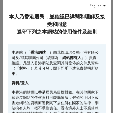
English
0
本人乃香港居民，並確認已詳閱和理解及接
09:30
10:00
10:30
11:00
11:30
受和同意
認股證
相關資產
相關資產的前收市價
遵守下列之本網站的使用條件及細則
最後更新時間: 2026-08-07, 11:35
引伸波幅
本網站（「
香港網站
」）由花旗環球金融亞洲有限公
司及/或其聯屬公司（統稱為「
網站擁有人
」）負責
1日
5日*
引伸波幅變動% (5日)
維護。凡登入香港網站及查閱其所發佈的文件及資料
（「
材料
」）及其分發，閣下即受下述免責聲明所約
束。
4.8
資料/登入
3.2
本香港網站僅以香港居民為目標對象。在其他國家下
1.6
載香港網站的任何資料可能屬違法，假如閣下因下載
香港網站的資料而違反閣下居住所在國家的法律，網
0
站擁有人均一概不承擔責任。香港境外人士不應倚賴
-1.6