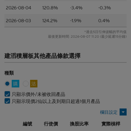
的一項（或其中一部分的）要約、邀請、招攬、誘
因、意見或建議。材料並不構成購買或出售結構性產
2026-08-04
120.8%
-3.4%
-0.3%
品或達成任何交易的意見或任何形式的建議。本網站
的內容並不構成任何合約或承諾的依據。本香港網站
2026-08-03
124.2%
-1.9%
0.4%
或其材料不應被視為任何類型或形式的廣告、誘因或
聲明。
*過去5日引伸波幅的平均值
最後更新時間:
2026-08-07 11:20
(最少延遲15分鐘)
所編製的材料僅概括以一般資訊接收者為對象，並無
特別以某一資訊接收者的具體需要作為考慮因素。
建滔積層板其他產品條款選擇
並無核證
材料的依據乃來自網站擁有人認為可靠的公開資料來
種類
源，然而，網站擁有人並無對材料進行核實，因此，
該等材料未必完整或準確。材料所載的見解、估計及
購
沽
其他資料可予更改或撤回而不另行通知，網站擁有人
並無責任對材料進行更新或補充。網站擁有人及/或
只顯示價外/未被收回產品
其聯繫人及關聯人士、各自的董事、高管人員及/或
只顯示現價2仙以上及到期日超過1個月產品
僱員（包括參與編製或在本香港網站上刊發材料的各
人士）（統稱「
Citigroup
」）或任何資料提供者，一
概不會對材料的真確性、準確性、完整性、充分性或
編號
行使價
換股比率
實際槓桿
合理性或任何該等材料在任何用途上的合適性作出任
何類型的聲明或保證（不論明示或暗示）。本香港網