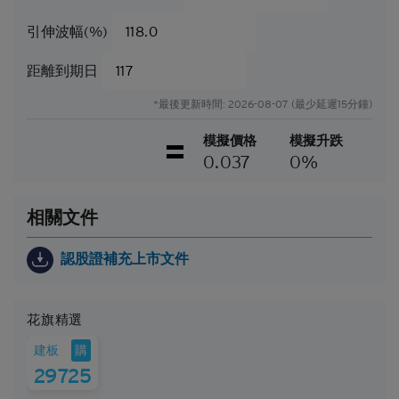
業績或事件會與當中的任何見解、預測或估計一致。
引伸波幅(%)
閣下應當慎防實際業績可能會與任何前瞻性陳述所載
者有重大差異。過往表現並非日後業績的指標。
距離到期日
可贖回牛熊證（「
牛熊證
」）設有強制贖回機制。在
*最後更新時間: 2026-08-07 (最少延遲15分鐘)
遵守基本上市文件（包括其任何增編）所載牛熊證條
款及細則的前提下，當相關資產的現貨價/現貨水平
模擬價格
模擬升跌
在觀察期內達到贖回價/贖回水平時，牛熊證將自動
0.037
0%
終止。在該情況下，閣下將不會收到任何現金付款
（如屬N類牛熊證），或可能會收到名為剩餘價值的
現金付款（如屬R類牛熊證）。
相關文件
因此，有意投資的人士應當確保其本人明白結構性產
品的性質及風險，如果情況適用，亦應徵詢其本人的
認股證補充上市文件
法律、稅務、會計、財務及其他專業顧問，確保任何
投資結構性產品的決定均適當地考慮到投資者的具體
情況及財務狀況。對於因認購或購買結構性產品而產
花旗精選
生的任何財務或其他方面的後果，Citigroup概不承擔
任何受託責任或法律責任。
購
建板
29725
就每次發行的結構性產品而言，閣下應當細閱及瞭解
結構性產品的條款及細則，以及基本上市文件（包括