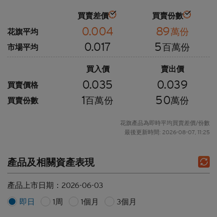
買賣差價
買賣份數
0.004
89
萬份
花旗平均
0.017
5
百萬份
市場平均
買入價
賣出價
0.035
0.039
買賣價格
1
50
百萬份
萬份
買賣份數
花旗產品為即時平均買賣差價/份數
最後更新時間: 2026-08-07, 11:25
產品及相關資產表現
產品上市日期：
2026-06-03
即日
1周
1個月
3個月