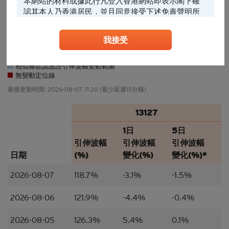
本網站的材料或據此行凡登入香港網站即表示閣下確
認其本人乃香港居民，並且同意接受下述免責聲明所
約束。
24/07
31/07
07/08
27/07
03/08
28/07
04/08
29/07
05/08
30/07
06/08
我接受
任何人士登入本香港網站或可能管有其中所載材料，
應當查明及遵照任何適用的限制（包括本文所載
13127引伸波幅變動(%)
者），而所涉及的費用及支出概由其本人承擔，網站
相似條款認股證引伸波幅變動範圍
擁有人絕不承擔責任。本香港網站所載的任何資料嚴
無變動定位線
禁於適用法律或法規不容許分發、傳送、披露或發佈
最後更新時間:
2026-08-07, 11:20
(最少延遲15分鐘)
的地區複製、分發、傳送、披露或發佈給當地人士，
特別要注意的是，本網站所載的資料不得帶進或傳送
13127
到美國或直接或間接在美國或向任何美籍人士（定義
見1933年美國《證券法》S規例）傳閱。為遵守適用
1日
5日
的法律及法規，本香港網站的內容僅為香港居民而
引伸波幅
引伸波幅
引伸波幅
設， 閣下不應在香港境外登入、瀏覽本香港網站及/
日期
(%)
變化(%)
變化(%)*
或下載當中任何內容。
2026-08-07
118.7%
-3.1%
-1.5%
並非邀約/意見/建議
本香港網站所載的材料僅供參考及討論用途，並不構
2026-08-06
121.9%
-4.4%
-0.4%
成或組成購買、出售、認購或承銷任何材料或本香港
網站所提述或所指的結構性產品（「
結構性產品
」）
2026-08-05
126.3%
5.4%
0.1%