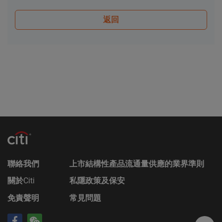
其任何增編）和相關補充上市文件所載有關發行人的
返回
財務及其他資料。該等文件可在保薦人花旗環球金融
亞洲有限公司的辦事處索取，地址為香港中環花園道
3號冠君大廈50樓。
Citigroup的成員公司可能會進行本身的坐盤買賣，可
能會持有結構性產品的長倉或短倉或其他權益，亦可
能會隨時在公開市場或以其他途徑購入及/或出售結
構性產品，不論是否以當事人、代理或市場莊家身份
進行買賣。Citigroup亦參與或可能參與其他金融、投
資及專業活動而因此有時可能會產生涉及到本香港網
站所述的證券的利益或利益衝突。
無法律責任
對於因使用本香港網站或其內容而產生或因此而涉及
聯絡我們
上市結構性產品流通量供應的業界準則
的任何損失，Citigroup概不承擔任何（因疏忽或其他
原因導致的）責任。在不損害前述的一般情況下，
關於
Citi
私隱政策及保安
Citigroup的成員公司或任何資料提供者均不會就香港
免責聲明
常見問題
網站上登載的任何資料的任何中斷、不準確、錯誤或
遺漏（不論任何原因）或由此而引起的各類損害承擔
任何責任。此外，互聯網上或電子郵件的通訊並非穩