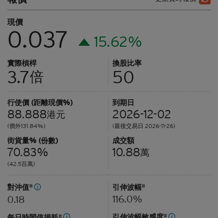
現價
0.037
15.62%
實際槓桿
換股比率
3.7
50
倍
行使價 (距離現價%)
到期日
88.888
2026-12-02
港元
(價外131.84%)
(最後交易日 2026-11-26)
街貨量% (份數)
成交額
70.83%
10.88
萬
(42.5百萬)
對沖值
#
引伸波幅
#
116.0%
0.18
引伸波幅敏感度
#
每日時間值損耗
#