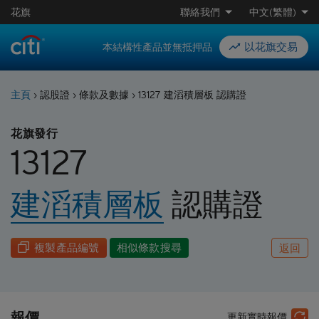
花旗
聯絡我們
中文(繁體)
以花旗交易
本結構性產品並無抵押品
主頁
›
認股證
›
條款及數據
›
13127 建滔積層板 認購證
花旗發行
13127
建滔積層板
認購
證
複製產品編號
相似條款搜尋
返回
報價
更新實時報價