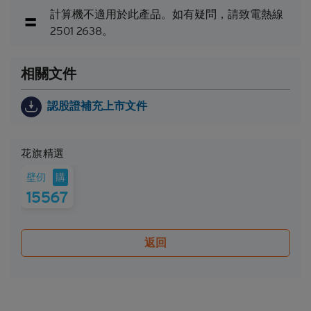
計算機不適用於此產品。如有疑問，請致電熱線
可贖回牛熊證（「
牛熊證
」）設有強制贖回機制。在
2501 2638。
遵守基本上市文件（包括其任何增編）所載牛熊證條
款及細則的前提下，當相關資產的現貨價/現貨水平
在觀察期內達到贖回價/贖回水平時，牛熊證將自動
相關文件
終止。在該情況下，閣下將不會收到任何現金付款
（如屬N類牛熊證），或可能會收到名為剩餘價值的
認股證補充上市文件
現金付款（如屬R類牛熊證）。
因此，有意投資的人士應當確保其本人明白結構性產
品的性質及風險，如果情況適用，亦應徵詢其本人的
花旗精選
法律、稅務、會計、財務及其他專業顧問，確保任何
投資結構性產品的決定均適當地考慮到投資者的具體
購
壁仞
情況及財務狀況。對於因認購或購買結構性產品而產
15567
生的任何財務或其他方面的後果，Citigroup概不承擔
任何受託責任或法律責任。
返回
就每次發行的結構性產品而言，閣下應當細閱及瞭解
結構性產品的條款及細則，以及基本上市文件（包括
其任何增編）和相關補充上市文件所載有關發行人的
財務及其他資料。該等文件可在保薦人花旗環球金融
亞洲有限公司的辦事處索取，地址為香港中環花園道