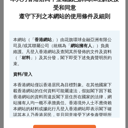
受和同意
0
遵守下列之本網站的使用條件及細則
10:00
11:00
13:00
14:00
認股證
相關資產
相關資產的前收市價
本網站（「
香港網站
」）由花旗環球金融亞洲有限公
最後更新時間: 2026-08-07, 14:05
司及/或其聯屬公司（統稱為「
網站擁有人
」）負責
引伸波幅
維護。凡登入香港網站及查閱其所發佈的文件及資料
（「
材料
」）及其分發，閣下即受下述免責聲明所約
束。
1日
5日*
引伸波幅變動% (5日)
資料/登入
2
本香港網站僅以香港居民為目標對象。在其他國家下
載香港網站的任何資料可能屬違法，假如閣下因下載
1
香港網站的資料而違反閣下居住所在國家的法律，網
站擁有人均一概不承擔責任。香港境外人士不應倚賴
0
本網站的材料或據此行凡登入香港網站即表示閣下確
認其本人乃香港居民，並且同意接受下述免責聲明所
-1
約束。
-2