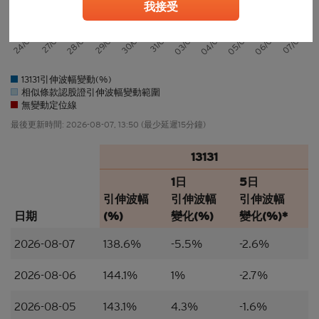
我接受
任何人士登入本香港網站或可能管有其中所載材料，
應當查明及遵照任何適用的限制（包括本文所載
者），而所涉及的費用及支出概由其本人承擔，網站
24/07
31/07
07/08
27/07
03/08
28/07
04/08
29/07
05/08
30/07
06/08
擁有人絕不承擔責任。本香港網站所載的任何資料嚴
禁於適用法律或法規不容許分發、傳送、披露或發佈
13131引伸波幅變動(%)
的地區複製、分發、傳送、披露或發佈給當地人士，
相似條款認股證引伸波幅變動範圍
特別要注意的是，本網站所載的資料不得帶進或傳送
無變動定位線
到美國或直接或間接在美國或向任何美籍人士（定義
最後更新時間:
2026-08-07, 13:50
(最少延遲15分鐘)
見1933年美國《證券法》S規例）傳閱。為遵守適用
的法律及法規，本香港網站的內容僅為香港居民而
13131
設， 閣下不應在香港境外登入、瀏覽本香港網站及/
或下載當中任何內容。
1日
5日
引伸波幅
引伸波幅
引伸波幅
並非邀約/意見/建議
日期
(%)
變化(%)
變化(%)*
本香港網站所載的材料僅供參考及討論用途，並不構
成或組成購買、出售、認購或承銷任何材料或本香港
2026-08-07
138.6%
-5.5%
-2.6%
網站所提述或所指的結構性產品（「
結構性產品
」）
的一項（或其中一部分的）要約、邀請、招攬、誘
2026-08-06
144.1%
1%
-2.7%
因、意見或建議。材料並不構成購買或出售結構性產
品或達成任何交易的意見或任何形式的建議。本網站
2026-08-05
143.1%
4.3%
-1.6%
的內容並不構成任何合約或承諾的依據。本香港網站