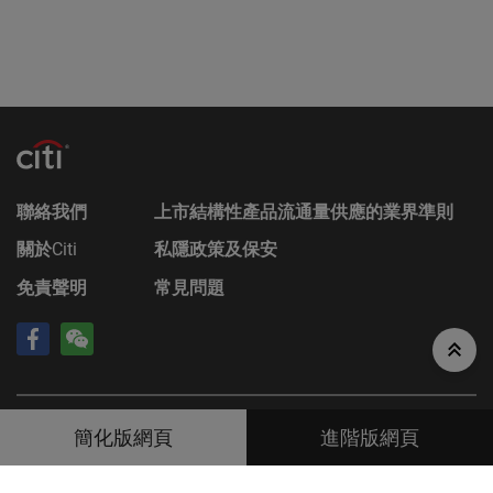
3號冠君大廈50樓。
Citigroup的成員公司可能會進行本身的坐盤買賣，可
能會持有結構性產品的長倉或短倉或其他權益，亦可
能會隨時在公開市場或以其他途徑購入及/或出售結
構性產品，不論是否以當事人、代理或市場莊家身份
進行買賣。Citigroup亦參與或可能參與其他金融、投
資及專業活動而因此有時可能會產生涉及到本香港網
站所述的證券的利益或利益衝突。
聯絡我們
上市結構性產品流通量供應的業界準則
無法律責任
關於
Citi
私隱政策及保安
對於因使用本香港網站或其內容而產生或因此而涉及
免責聲明
常見問題
的任何損失，Citigroup概不承擔任何（因疏忽或其他
原因導致的）責任。在不損害前述的一般情況下，
Citigroup的成員公司或任何資料提供者均不會就香港
網站上登載的任何資料的任何中斷、不準確、錯誤或
遺漏（不論任何原因）或由此而引起的各類損害承擔
任何責任。此外，互聯網上或電子郵件的通訊並非穩
©
2026
Citigroup Inc
資料由財經智珠網提供 [
免責聲明
]
靠的方法，發送的資料可能會被截查、遺失或遭到銷
簡化版網頁
進階版網頁
毀。對此，Citigroup不會對發生上述任何事件承擔任
何責任，亦不保證任何通訊或附件或本香港網站不會