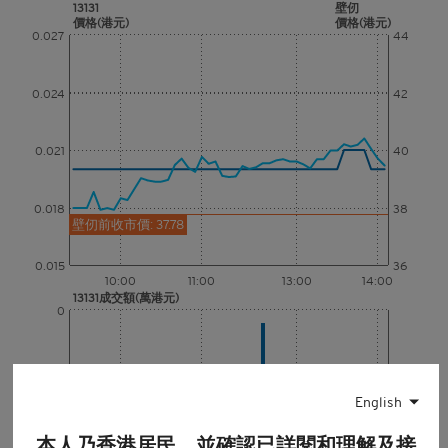
13131
壁仞
價格(港元)
價格(港元)
0.027
44
0.024
42
0.021
40
0.018
38
壁仞前收市價: 37.78
0.015
36
10:00
11:00
13:00
14:00
13131成交額(萬港元)
0
0
10:00
11:00
13:00
14:00
English
壁仞成交額(百萬港元)
32
本人乃香港居民，並確認已詳閱和理解及接