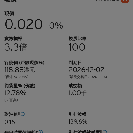
現價
0.020
0%
實際槓桿
換股比率
3.3
100
倍
行使價 (距離現價%)
到期日
118.88
2026-12-02
港元
(價外201.27%)
(最後交易日 2026-11-26)
街貨量% (份數)
成交額
12.78%
1.00
千
(5.1百萬)
對沖值
#
引伸波幅
#
139.6%
0.16
引伸波幅敏感度
#
每日時間值損耗
#