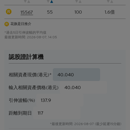
香港網站所登載的指示性價格水平、披露材料、估值
55
100
1.6倍
15567
或其他分析，其編製乃以我們真誠判定的假設及參數
為依據。所採用的假設及參數絕非唯一可經合理挑選
花旗是日推介
所得的選擇，因此，並不保證有關的引述、披露或分
*過去5日引伸波幅的平均值
析為準確、合理或完整，亦不表示或確保任何指示性
最後更新時間:
2026-08-07, 14:05
回報或表現會在將來實現。有關資料僅供參考之用，
並不構成網站擁有人的投資意見。
結構性產品的風險因素
認股證計算機
結構性產品並無抵押品，如發行人無力償債或違約，
閣下可能無法收回部份或甚至全部應收款項
。如閣下
相關資產現價(港元)*
投資結構性產品，所依賴的是發行人的信譽。結構性
產品的價格可急升或急跌，投資者或會蒙受全盤損
輸入相關資產價格(港元)
失。結構性產品於二級市場的流通性亦是無法預測
的。花旗環球金融亞洲有限公司或會是結構性產品的
引伸波幅(%)
唯一流通量提供者。本香港網站所載的任何見解、預
測或估計構成資料登載當日的判斷，不能保證日後的
距離到期日
業績或事件會與當中的任何見解、預測或估計一致。
閣下應當慎防實際業績可能會與任何前瞻性陳述所載
*最後更新時間: 2026-08-07 (最少延遲15分鐘)
者有重大差異。過往表現並非日後業績的指標。