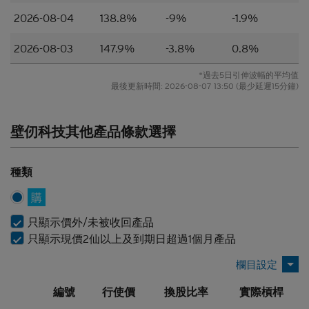
或其材料不應被視為任何類型或形式的廣告、誘因或
2026-08-04
138.8%
-9%
-1.9%
聲明。
2026-08-03
147.9%
-3.8%
0.8%
所編製的材料僅概括以一般資訊接收者為對象，並無
特別以某一資訊接收者的具體需要作為考慮因素。
*過去5日引伸波幅的平均值
最後更新時間:
2026-08-07 13:50
(最少延遲15分鐘)
並無核證
材料的依據乃來自網站擁有人認為可靠的公開資料來
壁仞科技其他產品條款選擇
源，然而，網站擁有人並無對材料進行核實，因此，
該等材料未必完整或準確。材料所載的見解、估計及
其他資料可予更改或撤回而不另行通知，網站擁有人
種類
並無責任對材料進行更新或補充。網站擁有人及/或
其聯繫人及關聯人士、各自的董事、高管人員及/或
購
僱員（包括參與編製或在本香港網站上刊發材料的各
人士）（統稱「
Citigroup
」）或任何資料提供者，一
只顯示價外/未被收回產品
概不會對材料的真確性、準確性、完整性、充分性或
只顯示現價2仙以上及到期日超過1個月產品
合理性或任何該等材料在任何用途上的合適性作出任
何類型的聲明或保證（不論明示或暗示）。本香港網
站所登載的材料僅作參考用途，資訊接收者不應賴作
定論或據此行事而不自行加以獨立核實或作出獨立判
編號
行使價
換股比率
實際槓桿
斷。