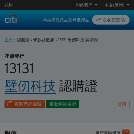
花旗
聯絡我們
中文(繁體)
以花旗交易
本結構性產品並無抵押品
主頁
›
認股證
›
條款及數據
›
13131 壁仞科技 認購證
花旗發行
13131
壁仞科技
認購
證
複製產品編號
相似條款搜尋
返回
報價
更新實時報價