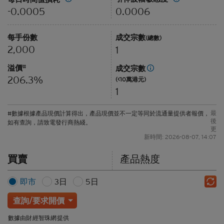
0.0006
-0.0005
每手份數
成交宗數
(總數)
2,000
1
溢價
#
成交宗數
206.3%
(<10萬港元)
1
最
#數據根據產品現價計算得出，產品現價並不一定等同於流通量提供者報價，
後
如有查詢，請致電發行商熱綫。
更
新時間: 2026-08-07, 14:07
買賣
產品熱度
即市
3日
5日
查詢/要求開價
數據由財經智珠網提供