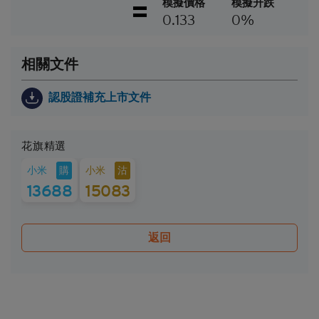
法律、稅務、會計、財務及其他專業顧問，確保任何
模擬價格
模擬升跌
投資結構性產品的決定均適當地考慮到投資者的具體
0.133
0%
情況及財務狀況。對於因認購或購買結構性產品而產
生的任何財務或其他方面的後果，Citigroup概不承擔
任何受託責任或法律責任。
相關文件
就每次發行的結構性產品而言，閣下應當細閱及瞭解
認股證補充上市文件
結構性產品的條款及細則，以及基本上市文件（包括
其任何增編）和相關補充上市文件所載有關發行人的
財務及其他資料。該等文件可在保薦人花旗環球金融
花旗精選
亞洲有限公司的辦事處索取，地址為香港中環花園道
3號冠君大廈50樓。
購
沽
小米
小米
13688
15083
Citigroup的成員公司可能會進行本身的坐盤買賣，可
能會持有結構性產品的長倉或短倉或其他權益，亦可
能會隨時在公開市場或以其他途徑購入及/或出售結
構性產品，不論是否以當事人、代理或市場莊家身份
返回
進行買賣。Citigroup亦參與或可能參與其他金融、投
資及專業活動而因此有時可能會產生涉及到本香港網
站所述的證券的利益或利益衝突。
無法律責任