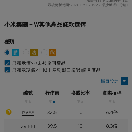
*過去5日引伸波幅的平均值
最後更新時間:
2026-08-07 16:25
(最少延遲15分鐘)
並無責任對材料進行更新或補充。網站擁有人及/或
其聯繫人及關聯人士、各自的董事、高管人員及/或
僱員（包括參與編製或在本香港網站上刊發材料的各
小米集團－W其他產品條款選擇
人士）（統稱「
Citigroup
」）或任何資料提供者，一
概不會對材料的真確性、準確性、完整性、充分性或
合理性或任何該等材料在任何用途上的合適性作出任
種類
何類型的聲明或保證（不論明示或暗示）。本香港網
站所登載的材料僅作參考用途，資訊接收者不應賴作
購
沽
熊
定論或據此行事而不自行加以獨立核實或作出獨立判
斷。
只顯示價外/未被收回產品
只顯示現價2仙以上及到期日超過1個月產品
香港網站所登載的指示性價格水平、披露材料、估值
或其他分析，其編製乃以我們真誠判定的假設及參數
為依據。所採用的假設及參數絕非唯一可經合理挑選
所得的選擇，因此，並不保證有關的引述、披露或分
編號
行使價
換股比率
實際槓桿
析為準確、合理或完整，亦不表示或確保任何指示性
回報或表現會在將來實現。有關資料僅供參考之用，
並不構成網站擁有人的投資意見。
32.5
10
6.4倍
13688
結構性產品的風險因素
39.5
10
8.3倍
29444
結構性產品並無抵押品，如發行人無力償債或違約，