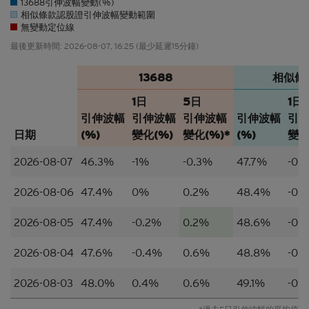
13688引伸波幅變動(%)
或下載當中任何內容。
相似條款認股證引伸波幅變動範圍
無變動定位線
並非邀約/意見/建議
最後更新時間:
2026-08-07, 16:25
(最少延遲15分鐘)
本香港網站所載的材料僅供參考及討論用途，並不構
成或組成購買、出售、認購或承銷任何材料或本香港
13688
相似條
網站所提述或所指的結構性產品（「
結構性產品
」）
1日
5日
1日
的一項（或其中一部分的）要約、邀請、招攬、誘
因、意見或建議。材料並不構成購買或出售結構性產
引伸波幅
引伸波幅
引伸波幅
引伸波幅
引
品或達成任何交易的意見或任何形式的建議。本網站
日期
(%)
變化(%)
變化(%)*
(%)
變化
的內容並不構成任何合約或承諾的依據。本香港網站
或其材料不應被視為任何類型或形式的廣告、誘因或
2026-08-07
46.3%
-1%
-0.3%
47.7%
-0.
聲明。
2026-08-06
47.4%
0%
0.2%
48.4%
-0.
所編製的材料僅概括以一般資訊接收者為對象，並無
特別以某一資訊接收者的具體需要作為考慮因素。
2026-08-05
47.4%
-0.2%
0.2%
48.6%
-0.
並無核證
2026-08-04
47.6%
-0.4%
0.6%
48.8%
-0.
材料的依據乃來自網站擁有人認為可靠的公開資料來
源，然而，網站擁有人並無對材料進行核實，因此，
2026-08-03
48.0%
0.4%
0.6%
49.1%
-0.1
該等材料未必完整或準確。材料所載的見解、估計及
其他資料可予更改或撤回而不另行通知，網站擁有人