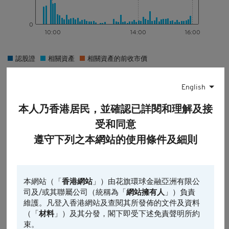
0
10:00
14:00
16:00
認股證
相關資產
相關資產的前收市價
最後更新時間: 2026-08-07, 16:35
English
引伸波幅
本人乃香港居民，並確認已詳閱和理解及接
13688 相似條款認股證引伸波幅水平(%)
受和同意
1日
遵守下列之本網站的使用條件及細則
0.0%
46.3%
5日*
0.0%
47.3%
本網站（「
香港網站
」）由花旗環球金融亞洲有限公
13688 引伸波幅(1日)46.3% (5日*)47.3%
司及/或其聯屬公司（統稱為「
網站擁有人
」）負責
維護。凡登入香港網站及查閱其所發佈的文件及資料
13688 相似條款認股證引伸波幅變動(%)
（「
材料
」）及其分發，閣下即受下述免責聲明所約
1日
束。