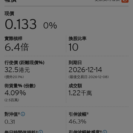
現價
0.133
0%
實際槓桿
換股比率
6.4
10
倍
行使價 (距離現價%)
到期日
32.5
2026-12-14
港元
(價外20.1%)
(最後交易日 2026-12-08)
街貨量% (份數)
成交額
4.09%
1.22
千萬
(2.5百萬)
對沖值
#
引伸波幅
#
46.3%
0.31
引伸波幅敏感度
#
每日時間值損耗
#