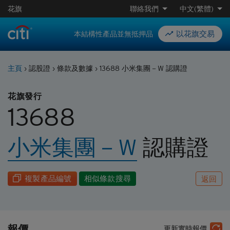
花旗
聯絡我們
中文(繁體)
以花旗交易
本結構性產品並無抵押品
主頁
›
認股證
›
條款及數據
›
13688 小米集團－W 認購證
花旗發行
13688
小米集團－W
認購
證
複製產品編號
相似條款搜尋
返回
報價
更新實時報價