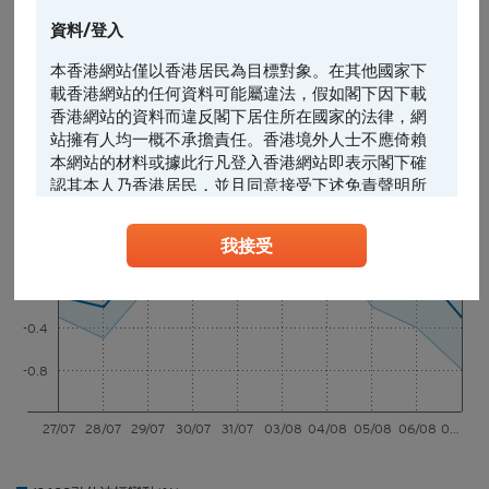
-2.0%
4.4%
資料/登入
5日*
-1.9%
1.1%
本香港網站僅以香港居民為目標對象。在其他國家下
載香港網站的任何資料可能屬違法，假如閣下因下載
13688 引伸波幅變動(1日)-1% (5日*)-0.3%
香港網站的資料而違反閣下居住所在國家的法律，網
站擁有人均一概不承擔責任。香港境外人士不應倚賴
1日
5日*
引伸波幅變動% (5日)
本網站的材料或據此行凡登入香港網站即表示閣下確
認其本人乃香港居民，並且同意接受下述免責聲明所
0.8
約束。
我接受
0.4
任何人士登入本香港網站或可能管有其中所載材料，
應當查明及遵照任何適用的限制（包括本文所載
0
者），而所涉及的費用及支出概由其本人承擔，網站
擁有人絕不承擔責任。本香港網站所載的任何資料嚴
-0.4
禁於適用法律或法規不容許分發、傳送、披露或發佈
的地區複製、分發、傳送、披露或發佈給當地人士，
-0.8
特別要注意的是，本網站所載的資料不得帶進或傳送
到美國或直接或間接在美國或向任何美籍人士（定義
27/07
28/07
29/07
30/07
31/07
03/08
04/08
05/08
06/08
0…
見1933年美國《證券法》S規例）傳閱。為遵守適用
的法律及法規，本香港網站的內容僅為香港居民而
設， 閣下不應在香港境外登入、瀏覽本香港網站及/