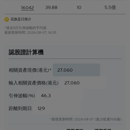
閣下可能無法收回部份或甚至全部應收款項
。如閣下
39.88
10
5.5倍
16042
投資結構性產品，所依賴的是發行人的信譽。結構性
產品的價格可急升或急跌，投資者或會蒙受全盤損
花旗是日推介
失。結構性產品於二級市場的流通性亦是無法預測
*過去5日引伸波幅的平均值
的。花旗環球金融亞洲有限公司或會是結構性產品的
最後更新時間:
2026-08-07, 16:35
唯一流通量提供者。本香港網站所載的任何見解、預
測或估計構成資料登載當日的判斷，不能保證日後的
業績或事件會與當中的任何見解、預測或估計一致。
認股證計算機
閣下應當慎防實際業績可能會與任何前瞻性陳述所載
者有重大差異。過往表現並非日後業績的指標。
相關資產現價(港元)*
可贖回牛熊證（「
牛熊證
」）設有強制贖回機制。在
遵守基本上市文件（包括其任何增編）所載牛熊證條
輸入相關資產價格(港元)
款及細則的前提下，當相關資產的現貨價/現貨水平
在觀察期內達到贖回價/贖回水平時，牛熊證將自動
引伸波幅(%)
終止。在該情況下，閣下將不會收到任何現金付款
（如屬N類牛熊證），或可能會收到名為剩餘價值的
現金付款（如屬R類牛熊證）。
距離到期日
因此，有意投資的人士應當確保其本人明白結構性產
*最後更新時間: 2026-08-07 (最少延遲15分鐘)
品的性質及風險，如果情況適用，亦應徵詢其本人的