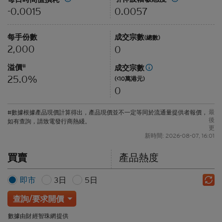
0.0057
-0.0015
每手份數
成交宗數
(總數)
2,000
0
溢價
#
成交宗數
25.0%
(<10萬港元)
0
最
#數據根據產品現價計算得出，產品現價並不一定等同於流通量提供者報價，
後
如有查詢，請致電發行商熱綫。
更
新時間: 2026-08-07, 16:01
買賣
產品熱度
即市
3日
5日
查詢/要求開價
數據由財經智珠網提供