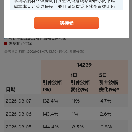
本網站的材料或據此行凡登入香港網站即表示閣下確
認其本人乃香港居民，並且同意接受下述免責聲明所
約束。
24/07
31/07
07/08
30/07
06/08
29/07
05/08
28/07
04/08
27/07
03/08
我接受
任何人士登入本香港網站或可能管有其中所載材料，
應當查明及遵照任何適用的限制（包括本文所載
14239引伸波幅變動(%)
者），而所涉及的費用及支出概由其本人承擔，網站
相似條款認股證引伸波幅變動範圍
擁有人絕不承擔責任。本香港網站所載的任何資料嚴
無變動定位線
禁於適用法律或法規不容許分發、傳送、披露或發佈
最後更新時間:
2026-08-07, 13:10
(最少延遲15分鐘)
的地區複製、分發、傳送、披露或發佈給當地人士，
特別要注意的是，本網站所載的資料不得帶進或傳送
14239
到美國或直接或間接在美國或向任何美籍人士（定義
見1933年美國《證券法》S規例）傳閱。為遵守適用
1日
5日
的法律及法規，本香港網站的內容僅為香港居民而
引伸波幅
引伸波幅
引伸波幅
設， 閣下不應在香港境外登入、瀏覽本香港網站及/
日期
(%)
變化(%)
變化(%)*
或下載當中任何內容。
2026-08-07
132.4%
-11%
-4.7%
並非邀約/意見/建議
本香港網站所載的材料僅供參考及討論用途，並不構
2026-08-06
143.4%
-1%
-2.6%
成或組成購買、出售、認購或承銷任何材料或本香港
網站所提述或所指的結構性產品（「
結構性產品
」）
2026-08-05
144.4%
-8.5%
-0.8%