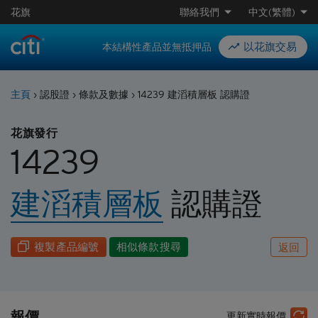
花旗
聯絡我們
中文(繁體)
以花旗交易
本結構性產品並無抵押品
主頁
›
認股證
›
條款及數據
›
14239 建滔積層板 認購證
花旗發行
14239
建滔積層板
認購
證
複製產品編號
相似條款搜尋
返回
報價
更新實時報價