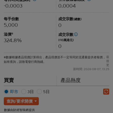
0.0004
-0.0003
每手份數
成交宗數
(總數)
5,000
0
溢價
#
成交宗數
324.8%
(<10萬港元)
0
最
#數據根據產品現價計算得出，產品現價並不一定等同於流通量提供者報價，
後
如有查詢，請致電發行商熱綫。
更
新時間: 2026-08-07, 13:25
買賣
產品熱度
即市
3日
5日
查詢/要求開價
數據由財經智珠網提供