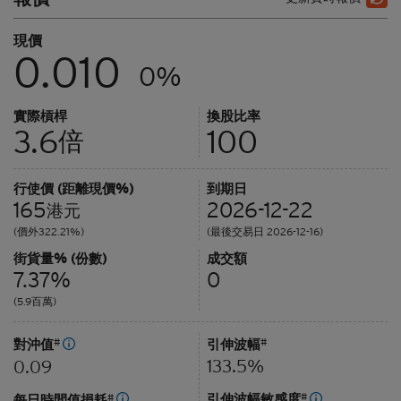
現價
0.010
0%
實際槓桿
換股比率
3.6
100
倍
行使價 (距離現價%)
到期日
165
2026-12-22
港元
(價外322.21%)
(最後交易日 2026-12-16)
街貨量% (份數)
成交額
7.37%
0
(5.9百萬)
對沖值
#
引伸波幅
#
133.5%
0.09
引伸波幅敏感度
#
每日時間值損耗
#