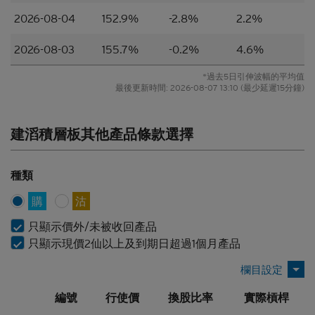
的一項（或其中一部分的）要約、邀請、招攬、誘
因、意見或建議。材料並不構成購買或出售結構性產
2026-08-04
152.9%
-2.8%
2.2%
品或達成任何交易的意見或任何形式的建議。本網站
的內容並不構成任何合約或承諾的依據。本香港網站
2026-08-03
155.7%
-0.2%
4.6%
或其材料不應被視為任何類型或形式的廣告、誘因或
聲明。
*過去5日引伸波幅的平均值
最後更新時間:
2026-08-07 13:10
(最少延遲15分鐘)
所編製的材料僅概括以一般資訊接收者為對象，並無
特別以某一資訊接收者的具體需要作為考慮因素。
建滔積層板其他產品條款選擇
並無核證
材料的依據乃來自網站擁有人認為可靠的公開資料來
種類
源，然而，網站擁有人並無對材料進行核實，因此，
該等材料未必完整或準確。材料所載的見解、估計及
購
沽
其他資料可予更改或撤回而不另行通知，網站擁有人
並無責任對材料進行更新或補充。網站擁有人及/或
只顯示價外/未被收回產品
其聯繫人及關聯人士、各自的董事、高管人員及/或
只顯示現價2仙以上及到期日超過1個月產品
僱員（包括參與編製或在本香港網站上刊發材料的各
人士）（統稱「
Citigroup
」）或任何資料提供者，一
概不會對材料的真確性、準確性、完整性、充分性或
編號
行使價
換股比率
實際槓桿
合理性或任何該等材料在任何用途上的合適性作出任
何類型的聲明或保證（不論明示或暗示）。本香港網