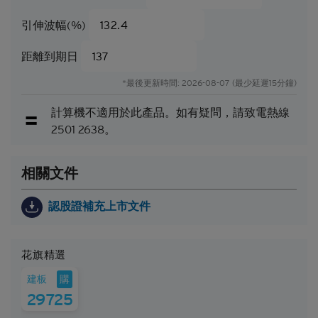
業績或事件會與當中的任何見解、預測或估計一致。
引伸波幅(%)
閣下應當慎防實際業績可能會與任何前瞻性陳述所載
者有重大差異。過往表現並非日後業績的指標。
距離到期日
可贖回牛熊證（「
牛熊證
」）設有強制贖回機制。在
*最後更新時間: 2026-08-07 (最少延遲15分鐘)
遵守基本上市文件（包括其任何增編）所載牛熊證條
款及細則的前提下，當相關資產的現貨價/現貨水平
計算機不適用於此產品。如有疑問，請致電熱線
在觀察期內達到贖回價/贖回水平時，牛熊證將自動
2501 2638。
終止。在該情況下，閣下將不會收到任何現金付款
（如屬N類牛熊證），或可能會收到名為剩餘價值的
現金付款（如屬R類牛熊證）。
相關文件
因此，有意投資的人士應當確保其本人明白結構性產
品的性質及風險，如果情況適用，亦應徵詢其本人的
認股證補充上市文件
法律、稅務、會計、財務及其他專業顧問，確保任何
投資結構性產品的決定均適當地考慮到投資者的具體
情況及財務狀況。對於因認購或購買結構性產品而產
花旗精選
生的任何財務或其他方面的後果，Citigroup概不承擔
任何受託責任或法律責任。
購
建板
29725
就每次發行的結構性產品而言，閣下應當細閱及瞭解
結構性產品的條款及細則，以及基本上市文件（包括