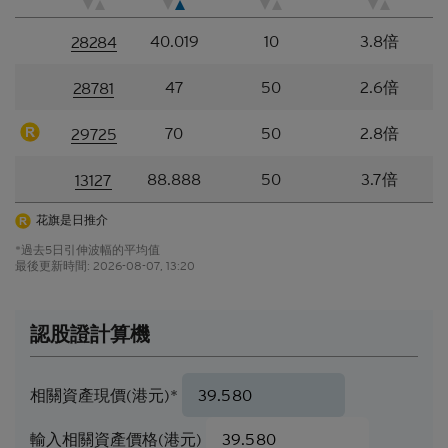
站所登載的材料僅作參考用途，資訊接收者不應賴作
40.019
10
3.8倍
定論或據此行事而不自行加以獨立核實或作出獨立判
28284
斷。
47
50
2.6倍
28781
香港網站所登載的指示性價格水平、披露材料、估值
或其他分析，其編製乃以我們真誠判定的假設及參數
70
50
2.8倍
29725
為依據。所採用的假設及參數絕非唯一可經合理挑選
所得的選擇，因此，並不保證有關的引述、披露或分
88.888
50
3.7倍
13127
析為準確、合理或完整，亦不表示或確保任何指示性
回報或表現會在將來實現。有關資料僅供參考之用，
花旗是日推介
並不構成網站擁有人的投資意見。
*過去5日引伸波幅的平均值
結構性產品的風險因素
最後更新時間:
2026-08-07, 13:20
結構性產品並無抵押品，如發行人無力償債或違約，
閣下可能無法收回部份或甚至全部應收款項
。如閣下
認股證計算機
投資結構性產品，所依賴的是發行人的信譽。結構性
產品的價格可急升或急跌，投資者或會蒙受全盤損
失。結構性產品於二級市場的流通性亦是無法預測
相關資產現價(港元)*
的。花旗環球金融亞洲有限公司或會是結構性產品的
唯一流通量提供者。本香港網站所載的任何見解、預
輸入相關資產價格(港元)
測或估計構成資料登載當日的判斷，不能保證日後的