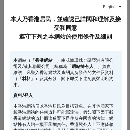
English
0
本人乃香港居民，並確認已詳閱和理解及接
10:00
11:00
13:00
受和同意
認股證
相關資產
相關資產的前收市價
遵守下列之本網站的使用條件及細則
最後更新時間: 2026-08-07, 13:20
引伸波幅
本網站（「
香港網站
」）由花旗環球金融亞洲有限公
司及/或其聯屬公司（統稱為「
網站擁有人
」）負責
1日
5日*
引伸波幅變動% (5日)
維護。凡登入香港網站及查閱其所發佈的文件及資料
（「
材料
」）及其分發，閣下即受下述免責聲明所約
束。
4
資料/登入
2
本香港網站僅以香港居民為目標對象。在其他國家下
0
載香港網站的任何資料可能屬違法，假如閣下因下載
香港網站的資料而違反閣下居住所在國家的法律，網
-2
站擁有人均一概不承擔責任。香港境外人士不應倚賴
-4