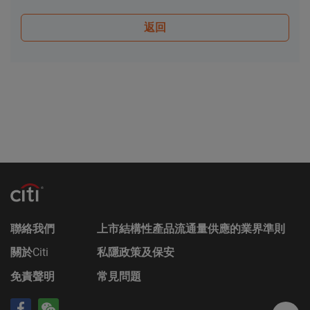
其任何增編）和相關補充上市文件所載有關發行人的
返回
財務及其他資料。該等文件可在保薦人花旗環球金融
亞洲有限公司的辦事處索取，地址為香港中環花園道
3號冠君大廈50樓。
Citigroup的成員公司可能會進行本身的坐盤買賣，可
能會持有結構性產品的長倉或短倉或其他權益，亦可
能會隨時在公開市場或以其他途徑購入及/或出售結
構性產品，不論是否以當事人、代理或市場莊家身份
進行買賣。Citigroup亦參與或可能參與其他金融、投
資及專業活動而因此有時可能會產生涉及到本香港網
站所述的證券的利益或利益衝突。
無法律責任
對於因使用本香港網站或其內容而產生或因此而涉及
聯絡我們
上市結構性產品流通量供應的業界準則
的任何損失，Citigroup概不承擔任何（因疏忽或其他
原因導致的）責任。在不損害前述的一般情況下，
關於
Citi
私隱政策及保安
Citigroup的成員公司或任何資料提供者均不會就香港
免責聲明
常見問題
網站上登載的任何資料的任何中斷、不準確、錯誤或
遺漏（不論任何原因）或由此而引起的各類損害承擔
任何責任。此外，互聯網上或電子郵件的通訊並非穩