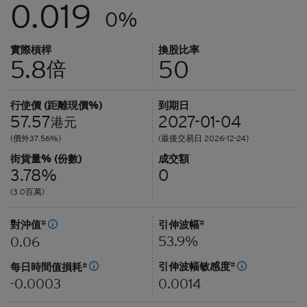
0.019
0%
實際槓桿
換股比率
5.8
50
倍
行使價 (距離現價%)
到期日
57.57
2027-01-04
港元
(價外37.56%)
(最後交易日 2026-12-24)
街貨量% (份數)
成交額
3.78%
0
(3.0百萬)
對沖值
#
引伸波幅
#
53.9%
0.06
引伸波幅敏感度
#
每日時間值損耗
#
0.0014
-0.0003