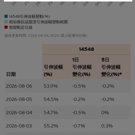
24/07
06/08
05/08
04/08
03/08
31/07
30/07
29/07
28/07
27/07
擁有人絕不承擔責任。本香港網站所載的任何資料嚴
禁於適用法律或法規不容許分發、傳送、披露或發佈
14548引伸波幅變動(%)
的地區複製、分發、傳送、披露或發佈給當地人士，
相似條款認股證引伸波幅變動範圍
特別要注意的是，本網站所載的資料不得帶進或傳送
無變動定位線
到美國或直接或間接在美國或向任何美籍人士（定義
最後更新時間:
2026-08-06, 16:25
(最少延遲15分鐘)
見1933年美國《證券法》S規例）傳閱。為遵守適用
的法律及法規，本香港網站的內容僅為香港居民而
14548
設， 閣下不應在香港境外登入、瀏覽本香港網站及/
或下載當中任何內容。
1日
5日
引伸波幅
引伸波幅
引伸波幅
並非邀約/意見/建議
日期
(%)
變化(%)
變化(%)*
本香港網站所載的材料僅供參考及討論用途，並不構
成或組成購買、出售、認購或承銷任何材料或本香港
2026-08-06
53.9%
-0.5%
-0.2%
網站所提述或所指的結構性產品（「
結構性產品
」）
的一項（或其中一部分的）要約、邀請、招攬、誘
2026-08-05
54.5%
-0.2%
-0.2%
因、意見或建議。材料並不構成購買或出售結構性產
品或達成任何交易的意見或任何形式的建議。本網站
2026-08-04
54.7%
-0.5%
0%
的內容並不構成任何合約或承諾的依據。本香港網站
或其材料不應被視為任何類型或形式的廣告、誘因或
2026-08-03
55.2%
-0.7%
0.3%
聲明。