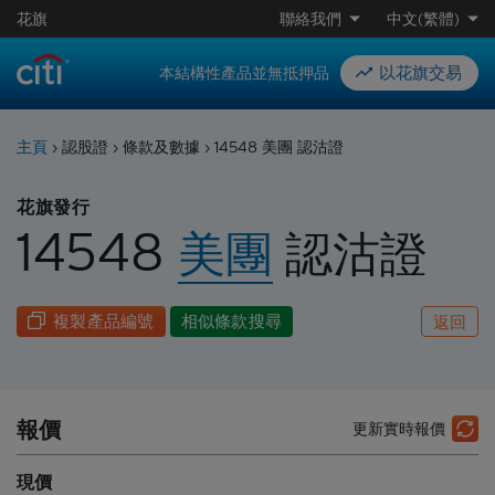
花旗
聯絡我們
中文(繁體)
以花旗交易
本結構性產品並無抵押品
主頁
›
認股證
›
條款及數據
›
14548 美團 認沽證
花旗發行
14548
美團
認沽
證
複製產品編號
相似條款搜尋
返回
報價
更新實時報價
現價