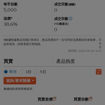
每手份數
成交宗數
(總數)
5,000
0
溢價
#
成交宗數
38.6%
(<10萬港元)
0
最
#數據根據產品現價計算得出，產品現價並不一定等同於流通量提供者報價，
後
如有查詢，請致電發行商熱綫。
更
新時間: 2026-08-06, 16:01
買賣
產品熱度
即市
3日
5日
查詢/要求開價
數據由財經智珠網提供
買賣差價
買賣份數