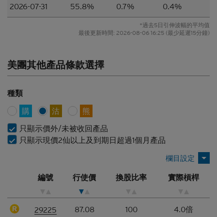
2026-07-31
55.8%
0.7%
0.4%
所編製的材料僅概括以一般資訊接收者為對象，並無
特別以某一資訊接收者的具體需要作為考慮因素。
*過去5日引伸波幅的平均值
最後更新時間:
2026-08-06 16:25
(最少延遲15分鐘)
並無核證
材料的依據乃來自網站擁有人認為可靠的公開資料來
美團其他產品條款選擇
源，然而，網站擁有人並無對材料進行核實，因此，
該等材料未必完整或準確。材料所載的見解、估計及
其他資料可予更改或撤回而不另行通知，網站擁有人
種類
並無責任對材料進行更新或補充。網站擁有人及/或
其聯繫人及關聯人士、各自的董事、高管人員及/或
購
沽
熊
僱員（包括參與編製或在本香港網站上刊發材料的各
人士）（統稱「
Citigroup
」）或任何資料提供者，一
只顯示價外/未被收回產品
概不會對材料的真確性、準確性、完整性、充分性或
只顯示現價2仙以上及到期日超過1個月產品
合理性或任何該等材料在任何用途上的合適性作出任
何類型的聲明或保證（不論明示或暗示）。本香港網
站所登載的材料僅作參考用途，資訊接收者不應賴作
編號
行使價
換股比率
實際槓桿
定論或據此行事而不自行加以獨立核實或作出獨立判
斷。
香港網站所登載的指示性價格水平、披露材料、估值
87.08
100
4.0倍
29225
或其他分析，其編製乃以我們真誠判定的假設及參數