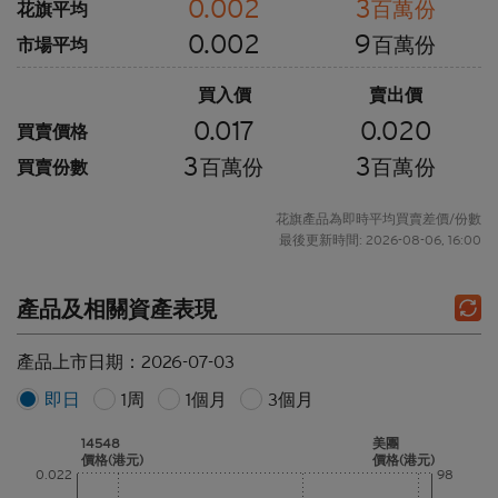
0.002
3
百萬份
花旗平均
0.002
9
百萬份
市場平均
買入價
賣出價
0.017
0.020
買賣價格
3
3
百萬份
百萬份
買賣份數
花旗產品為即時平均買賣差價/份數
最後更新時間: 2026-08-06, 16:00
產品及相關資產表現
產品上市日期：
2026-07-03
即日
1周
1個月
3個月
14548
美團
價格(港元)
價格(港元)
0.022
98