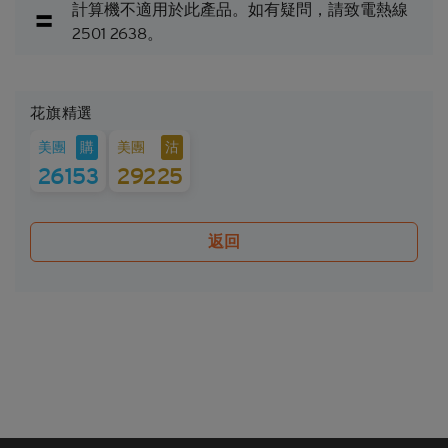
計算機不適用於此產品。如有疑問，請致電熱線
款及細則的前提下，當相關資產的現貨價/現貨水平
2501 2638。
在觀察期內達到贖回價/贖回水平時，牛熊證將自動
終止。在該情況下，閣下將不會收到任何現金付款
（如屬N類牛熊證），或可能會收到名為剩餘價值的
現金付款（如屬R類牛熊證）。
花旗精選
因此，有意投資的人士應當確保其本人明白結構性產
購
沽
美團
美團
品的性質及風險，如果情況適用，亦應徵詢其本人的
26153
29225
法律、稅務、會計、財務及其他專業顧問，確保任何
投資結構性產品的決定均適當地考慮到投資者的具體
情況及財務狀況。對於因認購或購買結構性產品而產
返回
生的任何財務或其他方面的後果，Citigroup概不承擔
任何受託責任或法律責任。
就每次發行的結構性產品而言，閣下應當細閱及瞭解
結構性產品的條款及細則，以及基本上市文件（包括
其任何增編）和相關補充上市文件所載有關發行人的
財務及其他資料。該等文件可在保薦人花旗環球金融
亞洲有限公司的辦事處索取，地址為香港中環花園道
3號冠君大廈50樓。
Citigroup的成員公司可能會進行本身的坐盤買賣，可