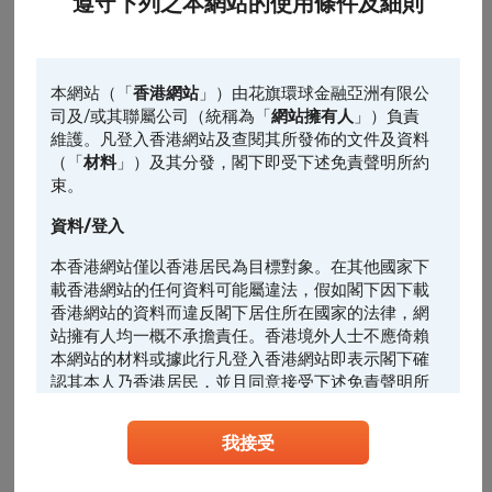
遵守下列之本網站的使用條件及細則
10:00
14:00
16:00
認股證
相關資產
相關資產的前收市價
最後更新時間: 2026-08-06, 16:35
本網站（「
香港網站
」）由花旗環球金融亞洲有限公
司及/或其聯屬公司（統稱為「
網站擁有人
」）負責
引伸波幅
維護。凡登入香港網站及查閱其所發佈的文件及資料
（「
材料
」）及其分發，閣下即受下述免責聲明所約
束。
1日
5日*
引伸波幅變動% (5日)
資料/登入
0.36
本香港網站僅以香港居民為目標對象。在其他國家下
載香港網站的任何資料可能屬違法，假如閣下因下載
0.24
香港網站的資料而違反閣下居住所在國家的法律，網
站擁有人均一概不承擔責任。香港境外人士不應倚賴
0.12
本網站的材料或據此行凡登入香港網站即表示閣下確
認其本人乃香港居民，並且同意接受下述免責聲明所
0
約束。
-0.12
我接受
任何人士登入本香港網站或可能管有其中所載材料，
應當查明及遵照任何適用的限制（包括本文所載
者），而所涉及的費用及支出概由其本人承擔，網站