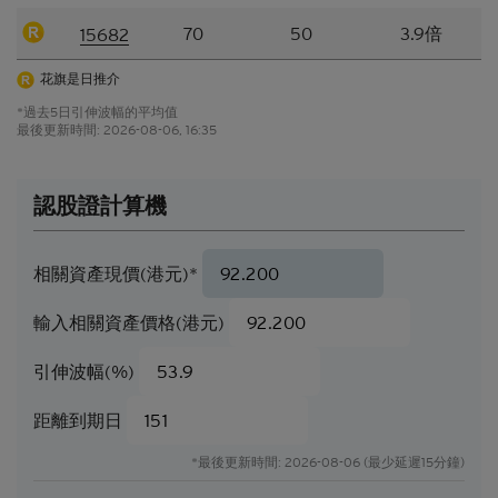
為依據。所採用的假設及參數絕非唯一可經合理挑選
70
50
3.9倍
15682
所得的選擇，因此，並不保證有關的引述、披露或分
析為準確、合理或完整，亦不表示或確保任何指示性
花旗是日推介
回報或表現會在將來實現。有關資料僅供參考之用，
*過去5日引伸波幅的平均值
並不構成網站擁有人的投資意見。
最後更新時間:
2026-08-06, 16:35
結構性產品的風險因素
結構性產品並無抵押品，如發行人無力償債或違約，
認股證計算機
閣下可能無法收回部份或甚至全部應收款項
。如閣下
投資結構性產品，所依賴的是發行人的信譽。結構性
產品的價格可急升或急跌，投資者或會蒙受全盤損
相關資產現價(港元)*
失。結構性產品於二級市場的流通性亦是無法預測
的。花旗環球金融亞洲有限公司或會是結構性產品的
輸入相關資產價格(港元)
唯一流通量提供者。本香港網站所載的任何見解、預
測或估計構成資料登載當日的判斷，不能保證日後的
引伸波幅(%)
業績或事件會與當中的任何見解、預測或估計一致。
閣下應當慎防實際業績可能會與任何前瞻性陳述所載
距離到期日
者有重大差異。過往表現並非日後業績的指標。
*最後更新時間: 2026-08-06 (最少延遲15分鐘)
可贖回牛熊證（「
牛熊證
」）設有強制贖回機制。在
遵守基本上市文件（包括其任何增編）所載牛熊證條