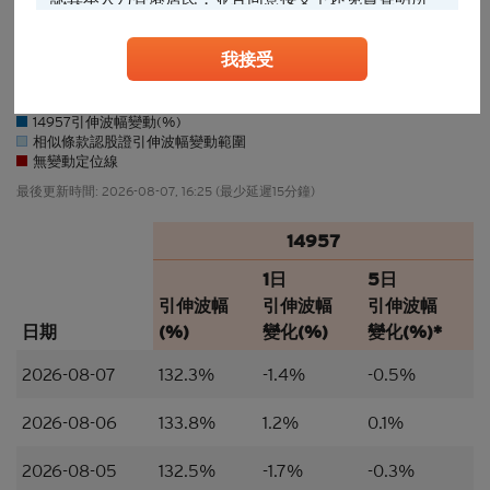
約束。
我接受
27/07
28/07
29/07
30/07
31/07
03/08
04/08
05/08
06/08
0…
任何人士登入本香港網站或可能管有其中所載材料，
應當查明及遵照任何適用的限制（包括本文所載
者），而所涉及的費用及支出概由其本人承擔，網站
14957引伸波幅變動(%)
擁有人絕不承擔責任。本香港網站所載的任何資料嚴
相似條款認股證引伸波幅變動範圍
禁於適用法律或法規不容許分發、傳送、披露或發佈
無變動定位線
的地區複製、分發、傳送、披露或發佈給當地人士，
最後更新時間:
2026-08-07, 16:25
(最少延遲15分鐘)
特別要注意的是，本網站所載的資料不得帶進或傳送
到美國或直接或間接在美國或向任何美籍人士（定義
14957
見1933年美國《證券法》S規例）傳閱。為遵守適用
的法律及法規，本香港網站的內容僅為香港居民而
1日
5日
設， 閣下不應在香港境外登入、瀏覽本香港網站及/
引伸波幅
引伸波幅
引伸波幅
或下載當中任何內容。
日期
(%)
變化(%)
變化(%)*
並非邀約/意見/建議
2026-08-07
132.3%
-1.4%
-0.5%
本香港網站所載的材料僅供參考及討論用途，並不構
成或組成購買、出售、認購或承銷任何材料或本香港
2026-08-06
133.8%
1.2%
0.1%
網站所提述或所指的結構性產品（「
結構性產品
」）
的一項（或其中一部分的）要約、邀請、招攬、誘
2026-08-05
132.5%
-1.7%
-0.3%
因、意見或建議。材料並不構成購買或出售結構性產