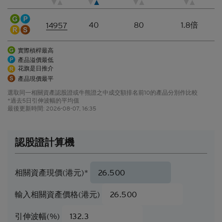
定論或據此行事而不自行加以獨立核實或作出獨立判
斷。
40
80
1.8倍
14957
香港網站所登載的指示性價格水平、披露材料、估值
或其他分析，其編製乃以我們真誠判定的假設及參數
實際槓桿最高
為依據。所採用的假設及參數絕非唯一可經合理挑選
產品溢價最低
所得的選擇，因此，並不保證有關的引述、披露或分
花旗是日推介
析為準確、合理或完整，亦不表示或確保任何指示性
產品現價最平
回報或表現會在將來實現。有關資料僅供參考之用，
選取同一相關資產認股證或牛熊證之中成交額排名前10的產品分別作比較
並不構成網站擁有人的投資意見。
*過去5日引伸波幅的平均值
最後更新時間:
2026-08-07, 16:35
結構性產品的風險因素
結構性產品並無抵押品，如發行人無力償債或違約，
認股證計算機
閣下可能無法收回部份或甚至全部應收款項
。如閣下
投資結構性產品，所依賴的是發行人的信譽。結構性
產品的價格可急升或急跌，投資者或會蒙受全盤損
相關資產現價(港元)*
失。結構性產品於二級市場的流通性亦是無法預測
的。花旗環球金融亞洲有限公司或會是結構性產品的
輸入相關資產價格(港元)
唯一流通量提供者。本香港網站所載的任何見解、預
測或估計構成資料登載當日的判斷，不能保證日後的
引伸波幅(%)
業績或事件會與當中的任何見解、預測或估計一致。