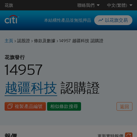
花旗
聯絡我們
中文(繁體)
以花旗交易
本結構性產品並無抵押品
主頁
›
認股證
›
條款及數據
›
14957 越疆科技 認購證
花旗發行
14957
越疆科技
認購
證
複製產品編號
相似條款搜尋
返回
報價
更新實時報價