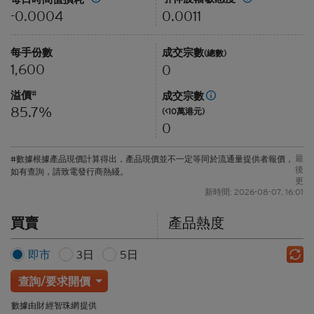
0.0011
-0.0004
每手份數
成交宗數
(總數)
1,600
0
溢價
#
成交宗數
85.7%
(<10萬港元)
0
最
#數據根據產品現價計算得出，產品現價並不一定等同於流通量提供者報價，
後
如有查詢，請致電發行商熱綫。
更
新時間: 2026-08-07, 16:01
買賣
產品熱度
即市
3日
5日
查詢/要求開價
數據由財經智珠網提供