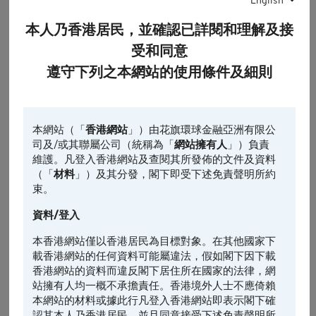
本人乃香港居民，並確認已詳閱和理解及接
0
10:00
14:00
16:00
受和同意
遵守下列之本網站的使用條件及細則
認股證
相關資產
相關資產的前收市價
最後更新時間: 2026-08-07, 16:35
引伸波幅
本網站（「
香港網站
」）由花旗環球金融亞洲有限公
司及/或其聯屬公司（統稱為「
網站擁有人
」）負責
維護。凡登入香港網站及查閱其所發佈的文件及資料
1日
5日*
引伸波幅變動% (5日)
（「
材料
」）及其分發，閣下即受下述免責聲明所約
束。
0.15
資料/登入
0
本香港網站僅以香港居民為目標對象。在其他國家下
載香港網站的任何資料可能屬違法，假如閣下因下載
-0.15
香港網站的資料而違反閣下居住所在國家的法律，網
站擁有人均一概不承擔責任。香港境外人士不應倚賴
-0.3
本網站的材料或據此行凡登入香港網站即表示閣下確
認其本人乃香港居民，並且同意接受下述免責聲明所
-0.45