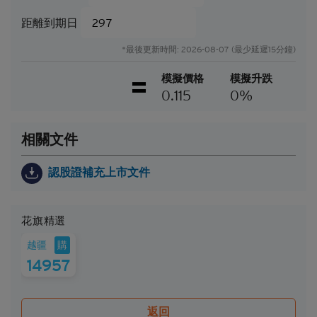
閣下應當慎防實際業績可能會與任何前瞻性陳述所載
距離到期日
者有重大差異。過往表現並非日後業績的指標。
*最後更新時間: 2026-08-07 (最少延遲15分鐘)
可贖回牛熊證（「
牛熊證
」）設有強制贖回機制。在
遵守基本上市文件（包括其任何增編）所載牛熊證條
模擬價格
模擬升跌
款及細則的前提下，當相關資產的現貨價/現貨水平
0.115
0%
在觀察期內達到贖回價/贖回水平時，牛熊證將自動
終止。在該情況下，閣下將不會收到任何現金付款
（如屬N類牛熊證），或可能會收到名為剩餘價值的
相關文件
現金付款（如屬R類牛熊證）。
因此，有意投資的人士應當確保其本人明白結構性產
認股證補充上市文件
品的性質及風險，如果情況適用，亦應徵詢其本人的
法律、稅務、會計、財務及其他專業顧問，確保任何
投資結構性產品的決定均適當地考慮到投資者的具體
花旗精選
情況及財務狀況。對於因認購或購買結構性產品而產
生的任何財務或其他方面的後果，Citigroup概不承擔
購
越疆
任何受託責任或法律責任。
14957
就每次發行的結構性產品而言，閣下應當細閱及瞭解
結構性產品的條款及細則，以及基本上市文件（包括
返回
其任何增編）和相關補充上市文件所載有關發行人的