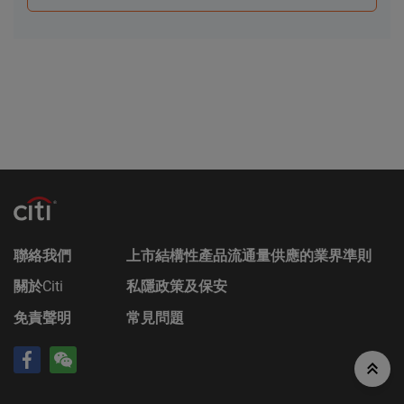
財務及其他資料。該等文件可在保薦人花旗環球金融
亞洲有限公司的辦事處索取，地址為香港中環花園道
3號冠君大廈50樓。
Citigroup的成員公司可能會進行本身的坐盤買賣，可
能會持有結構性產品的長倉或短倉或其他權益，亦可
能會隨時在公開市場或以其他途徑購入及/或出售結
構性產品，不論是否以當事人、代理或市場莊家身份
進行買賣。Citigroup亦參與或可能參與其他金融、投
資及專業活動而因此有時可能會產生涉及到本香港網
站所述的證券的利益或利益衝突。
無法律責任
聯絡我們
上市結構性產品流通量供應的業界準則
對於因使用本香港網站或其內容而產生或因此而涉及
的任何損失，Citigroup概不承擔任何（因疏忽或其他
關於
Citi
私隱政策及保安
原因導致的）責任。在不損害前述的一般情況下，
免責聲明
常見問題
Citigroup的成員公司或任何資料提供者均不會就香港
網站上登載的任何資料的任何中斷、不準確、錯誤或
遺漏（不論任何原因）或由此而引起的各類損害承擔
任何責任。此外，互聯網上或電子郵件的通訊並非穩
靠的方法，發送的資料可能會被截查、遺失或遭到銷