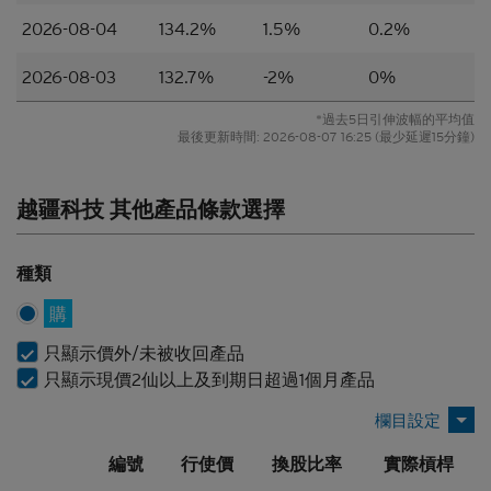
品或達成任何交易的意見或任何形式的建議。本網站
2026-08-04
134.2%
1.5%
0.2%
的內容並不構成任何合約或承諾的依據。本香港網站
或其材料不應被視為任何類型或形式的廣告、誘因或
2026-08-03
132.7%
-2%
0%
聲明。
*過去5日引伸波幅的平均值
所編製的材料僅概括以一般資訊接收者為對象，並無
最後更新時間:
2026-08-07 16:25
(最少延遲15分鐘)
特別以某一資訊接收者的具體需要作為考慮因素。
並無核證
越疆科技 其他產品條款選擇
材料的依據乃來自網站擁有人認為可靠的公開資料來
源，然而，網站擁有人並無對材料進行核實，因此，
種類
該等材料未必完整或準確。材料所載的見解、估計及
其他資料可予更改或撤回而不另行通知，網站擁有人
購
並無責任對材料進行更新或補充。網站擁有人及/或
其聯繫人及關聯人士、各自的董事、高管人員及/或
只顯示價外/未被收回產品
僱員（包括參與編製或在本香港網站上刊發材料的各
只顯示現價2仙以上及到期日超過1個月產品
人士）（統稱「
Citigroup
」）或任何資料提供者，一
概不會對材料的真確性、準確性、完整性、充分性或
合理性或任何該等材料在任何用途上的合適性作出任
編號
行使價
換股比率
實際槓桿
何類型的聲明或保證（不論明示或暗示）。本香港網
站所登載的材料僅作參考用途，資訊接收者不應賴作