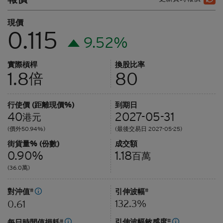
現價
0.115
9.52%
實際槓桿
換股比率
1.8
80
倍
行使價 (距離現價%)
到期日
40
2027-05-31
港元
(價外50.94%)
(最後交易日 2027-05-25)
街貨量% (份數)
成交額
0.90%
1.18
百萬
(36.0萬)
對沖值
#
引伸波幅
#
132.3%
0.61
引伸波幅敏感度
#
每日時間值損耗
#