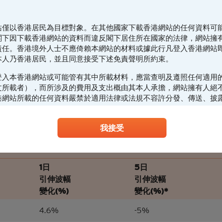
站僅以香港居民為目標對象。在其他國家下載香港網站的任何資料可
閣下因下載香港網站的資料而違反閣下居住所在國家的法律，網站擁
責任。香港境外人士不應倚賴本網站的材料或據此行凡登入香港網站
本人乃香港居民，並且同意接受下述免責聲明所約束。
登入本香港網站或可能管有其中所載材料，應當查明及遵照任何適用
30/07
31/07
03/08
04/08
05/08
06/0
文所載者），而所涉及的費用及支出概由其本人承擔，網站擁有人絕
港網站所載的任何資料嚴禁於適用法律或法規不容許分發、傳送、披
製、分發、傳送、披露或發佈給當地人士，特別要注意的是，本網站
最後更新時間:
2026-08-06, 16:25
(最少延遲15分
進或傳送到美國或直接或間接在美國或向任何美籍人士（定義見1933
我接受
》S規例）傳閱。為遵守適用的法律及法規，本香港網站的內容僅為
下不應在香港境外登入、瀏覽本香港網站及/或下載當中任何內容。
28964
意見/建議
1日
5日
站所載的材料僅供參考及討論用途，並不構成或組成購買、出售、認
引伸波幅
引伸波幅
或本香港網站所提述或所指的結構性產品（「
結構性產品
」）的一項
變化(%)
變化(%)*
）要約、邀請、招攬、誘因、意見或建議。材料並不構成購買或出售
任何交易的意見或任何形式的建議。本網站的內容並不構成任何合約
4.6%
-5%
香港網站或其材料不應被視為任何類型或形式的廣告、誘因或聲明。