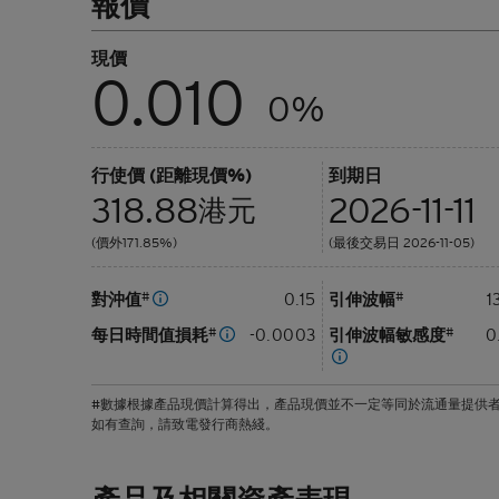
報價
認股證通識學堂
牛熊證剩
現價
牛熊證文
0.010
0%
行使價 (距離現價%)
到期日
318.88
2026-11-11
港元
(價外171.85%)
(最後交易日 2026-11-05)
對沖值
#
0.15
引伸波幅
#
1
每日時間值損耗
#
-0.0003
引伸波幅敏感度
#
0
#數據根據產品現價計算得出，產品現價並不一定等同於流通量提供
如有查詢，請致電發行商熱綫。