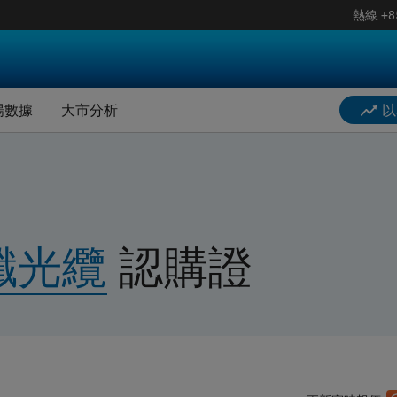
熱線
+8
據
街貨分佈圖
板塊分析
Citi Insights(僅限英文版)
搜
樂觀/悲觀情緒資金流
場數據
大市分析
以
市牛熊證
美國預託證券ADR
階搜尋
最活躍相關資產
大市評論
牛熊證
業績公佈日曆
據
街貨分佈圖
板塊分析
Citi Insights(僅限英文版)
期結算價
港股通持倉比例
搜
樂觀/悲觀情緒資金流
餘價值
北水資金流
纖光纜
認購
證
市牛熊證
美國預託證券ADR
件及公告
輪證對沖計算器
牛熊證
業績公佈日曆
板塊熱力圖
期結算價
港股通持倉比例
收市競價變化價格計算器