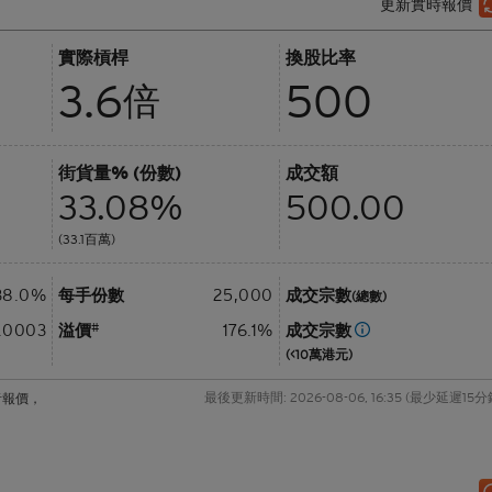
更新實時報價
餘價值
北水資金流
實際槓桿
換股比率
件及公告
輪證對沖計算器
3.6
500
倍
板塊熱力圖
街貨量% (份數)
成交額
收市競價變化價格計算器
33.08%
500.00
(33.1百萬)
38.0%
每手份數
25,000
成交宗數
(總數)
.0003
溢價
#
176.1%
成交宗數
(<10萬港元)
最後更新時間: 2026-08-06, 16:35 (最少延遲15分
者報價，