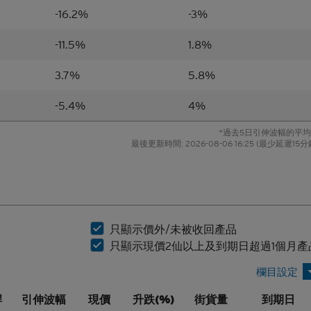
-16.2%
-3%
材料僅概括以一般資訊接收者為對象，並無特別以某一資訊接收者的
因素。
-11.5%
1.8%
3.7%
5.8%
據乃來自網站擁有人認為可靠的公開資料來源，然而，網站擁有人並
，因此，該等材料未必完整或準確。材料所載的見解、估計及其他資
-5.4%
4%
而不另行通知，網站擁有人並無責任對材料進行更新或補充。網站擁有
及關聯人士、各自的董事、高管人員及/或僱員（包括參與編製或在本
*過去5日引伸波幅的平
料的各人士）（統稱「
Citigroup
」）或任何資料提供者，一概不會對
最後更新時間:
2026-08-06 16:25
(最少延遲15分
確性、完整性、充分性或合理性或任何該等材料在任何用途上的合適
聲明或保證（不論明示或暗示）。本香港網站所登載的材料僅作參考
不應賴作定論或據此行事而不自行加以獨立核實或作出獨立判斷。
所登載的指示性價格水平、披露材料、估值或其他分析，其編製乃以
設及參數為依據。所採用的假設及參數絕非唯一可經合理挑選所得的
只顯示價外/未被收回產品
保證有關的引述、披露或分析為準確、合理或完整，亦不表示或確保
只顯示現價2仙以上及到期日超過1個月產
表現會在將來實現。有關資料僅供參考之用，並不構成網站擁有人的
品的風險因素
桿
引伸波幅
現價
升跌(%)
街貨量
到期日