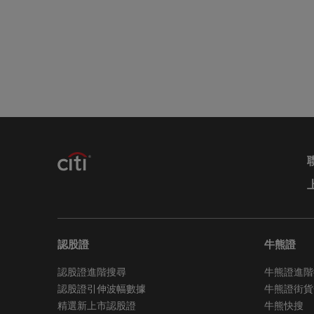
Citig
或其他權
否以當事人
資及專業
無法律責
對於因使用
何（因疏忽
司或任何
遺漏（不
郵件的通
Citig
站不會受
私隱
認股證
牛熊證
閣下通過
認股證進階搜尋
牛熊證進階
料僅會以
下收集所
認股證引伸波幅數據
牛熊證街貨
www.ci
精選新上市認股證
牛熊快搜