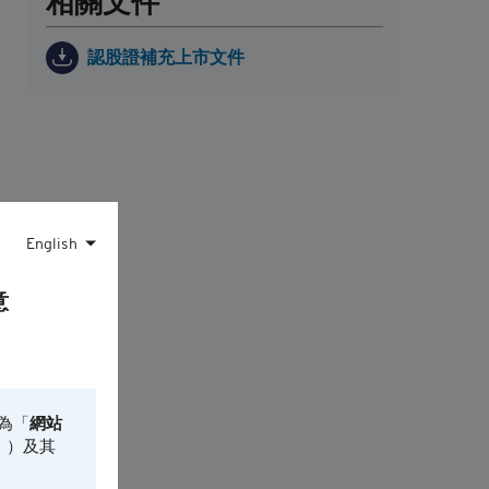
相關文件
認股證補充上市文件
English
35
意
日*
為「
網站
」）及其