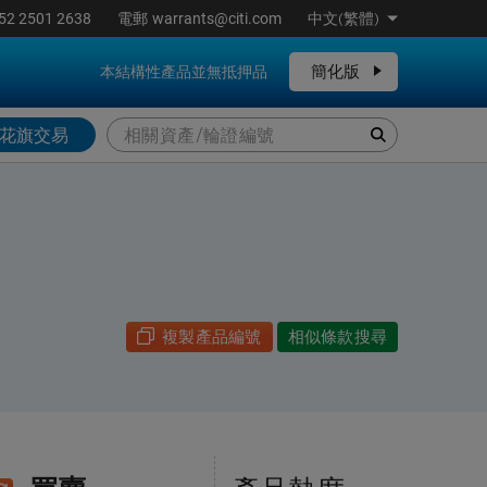
52 2501 2638
電郵
warrants@citi.com
中文(繁體)
簡化版
本結構性產品並無抵押品
花旗交易
複製產品編號
相似條款搜尋