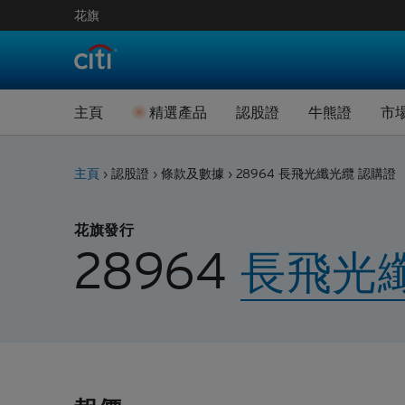
花旗
認股證引伸波幅數
牛熊證
精選新上市認股證
牛熊快
主頁
精選產品
認股證
牛熊證
市
即將到期認股證
精選新上
認股證進階搜尋
牛熊證進
認股證到期結算價
即將到期
主頁
›
認股證
›
條款及數據
›
28964 長飛光纖光纜 認購證
認股證引伸波幅數
牛熊證
認股證文件及公告
牛熊證到
花旗發行
精選新上市認股證
牛熊快
認股證通識學堂
牛熊證剩
28964
長飛光
即將到期認股證
精選新上
牛熊證文
認股證到期結算價
即將到期
認股證文件及公告
牛熊證到