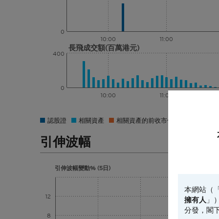
0
10:00
11:00
長飛成交額(百萬港元)
400
0
10:00
11:00
認股證
相關資產
相關資產的前收市價
引伸波幅
引伸波幅變動% (5日)
本網站（
12
擁有人
」
分發，閣
8