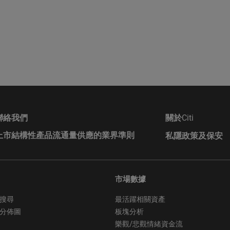
roup的成員公司可能會進行本身的坐盤買賣，可能會持有結構性產品的長
益，亦可能會隨時在公開市場或以其他途徑購入及/或出售結構性產品
、代理或市場莊家身份進行買賣。Citigroup亦參與或可能參與其他
活動而因此有時可能會產生涉及到本香港網站所述的證券的利益或利
任
本香港網站或其內容而產生或因此而涉及的任何損失，Citigroup概
或其他原因導致的）責任。在不損害前述的一般情況下，Citigroup
資料提供者均不會就香港網站上登載的任何資料的任何中斷、不準確
聯絡我們
關於
Citi
論任何原因）或由此而引起的各類損害承擔任何責任。此外，互聯網
訊並非穩靠的方法，發送的資料可能會被截查、遺失或遭到銷毀。對
上市結構性產品流通量供應的業界準則
私隱政策及保安
roup不會對發生上述任何事件承擔任何責任，亦不保證任何通訊或附件或
到電腦病毒、電腦毒蟲或其他有害成份所入侵。
市場數據
本香港網站提供的任何個人資料均會嚴加保密，除另有明確規定者外
搜尋
最活躍相關資產
閣下同意的方式使用。閣下登入本香港網站，即被視為同意網站擁有
得的資料用於市場營銷、規劃、產品開發及研究等用途上。請參閱本
分佈圖
板塊分析
tiwarrants.com的私隱政策聲明，以便瞭解閣下在使用本網站時，閣
樂觀/悲觀情緒資金流