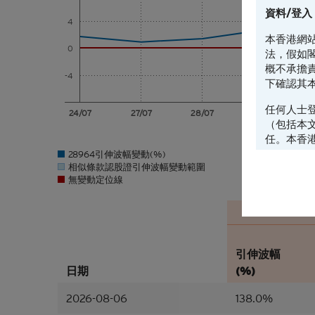
資料/登入
4
本香港網
0
法，假如
概不承擔
-4
下確認其
任何人士
24/07
27/07
28/07
29/07
（包括本
任。本香
的地區複
28964引伸波幅變動(%)
相似條款認股證引伸波幅變動範圍
料不得帶
無變動定位線
《證券法
設， 閣
並非邀約/
本香港網
引伸波幅
任何材料
日期
(%)
一部分的
品或達成
2026-08-06
138.0%
依據。本