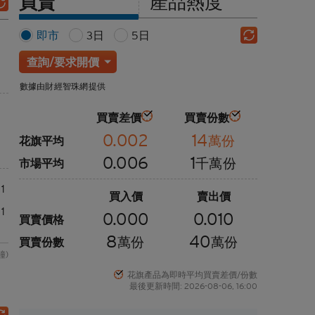
買賣
產品熱度
即市
3日
5日
查詢/要求開價
數據由財經智珠網提供
買賣差價
買賣份數
0.002
14
萬份
花旗平均
0.006
1
千萬份
市場平均
1
買入價
賣出價
1
0.000
0.010
買賣價格
8
40
萬份
萬份
買賣份數
鐘)
花旗產品為即時平均買賣差價/份數
最後更新時間: 2026-08-06, 16:00