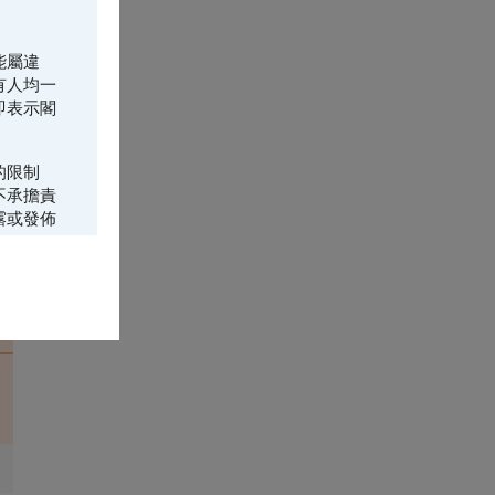
能屬違
有人均一
即表示閣
的限制
8
不承擔責
露或發佈
所載的資
鐘)
年美國
香港居民而
購或承銷
（或其中
結構性產
或承諾的