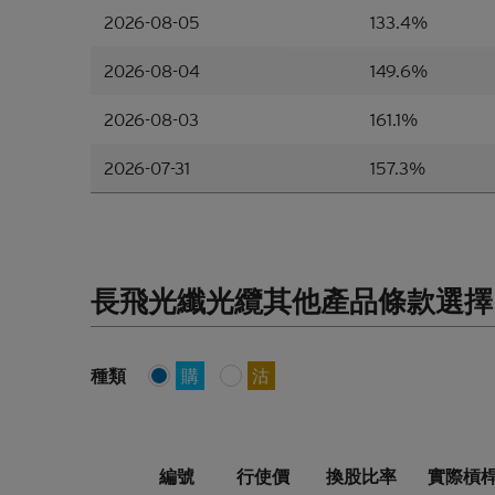
2026-08-05
133.4%
所編製的
作為考慮
2026-08-04
149.6%
並無核證
2026-08-03
161.1%
材料的依
進行核實
2026-07-31
157.3%
改或撤回
其聯繫人
上刊發材
確性、準
何類型的
長飛光纖光纜其他產品條款選擇
訊接收者
香港網站
判定的假
種類
購
沽
此，並不
性回報或
見。
結構性產
編號
行使價
換股比率
實際槓