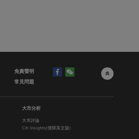
倉或短倉
，不論是
金融、投
益衝突。
不承擔任
的成員公
、錯誤或
免責聲明
上或電子
此，
常見問題
本香港網
大市分析
，該等資
大市評論
人將自閣
香港網站
Citi Insights(僅限英文版)
下的個人資