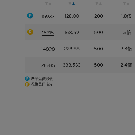
結構性產
應收款項
128.88
200
1.8倍
15932
升或急跌
的。花旗
載的任何
168.69
500
1.9倍
15315
當中的任
載者有重
228.88
500
2.4倍
14898
可贖回牛
編）所載
333.533
500
2.4倍
28285
回價/贖
屬N類牛
產品溢價最低
花旗是日推介
因此，有
亦應徵詢
的決定均
產生的任何
就每次發
本上市文
料。該等
園道3號冠