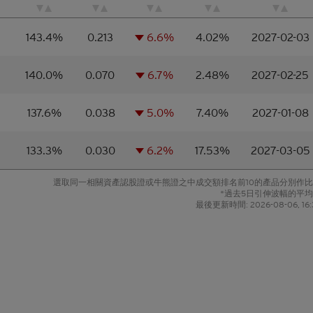
品並無抵押品，如發行人無力償債或違約，閣下可能無法收回部份或
。如閣下投資結構性產品，所依賴的是發行人的信譽。結構性產品的
143.4%
0.213
6.6%
4.02%
2027-02-03
，投資者或會蒙受全盤損失。結構性產品於二級市場的流通性亦是無
環球金融亞洲有限公司或會是結構性產品的唯一流通量提供者。本香
見解、預測或估計構成資料登載當日的判斷，不能保證日後的業績或
140.0%
0.070
6.7%
2.48%
2027-02-25
何見解、預測或估計一致。 閣下應當慎防實際業績可能會與任何前瞻
大差異。過往表現並非日後業績的指標。
137.6%
0.038
5.0%
7.40%
2027-01-08
熊證（「
牛熊證
」）設有強制贖回機制。在遵守基本上市文件（包括
牛熊證條款及細則的前提下，當相關資產的現貨價/現貨水平在觀察期
133.3%
0.030
6.2%
17.53%
2027-03-05
回水平時，牛熊證將自動終止。在該情況下，閣下將不會收到任何現金
熊證），或可能會收到名為剩餘價值的現金付款（如屬R類牛熊證）。
選取同一相關資產認股證或牛熊證之中成交額排名前10的產品分別作
*過去5日引伸波幅的平
意投資的人士應當確保其本人明白結構性產品的性質及風險，如果情
最後更新時間:
2026-08-06, 16:
其本人的法律、稅務、會計、財務及其他專業顧問，確保任何投資結
適當地考慮到投資者的具體情況及財務狀況。對於因認購或購買結構
財務或其他方面的後果，Citigroup概不承擔任何受託責任或法律責
行的結構性產品而言，閣下應當細閱及瞭解結構性產品的條款及細則
件（包括其任何增編）和相關補充上市文件所載有關發行人的財務及
文件可在保薦人花旗環球金融亞洲有限公司的辦事處索取，地址為香
君大廈50樓。