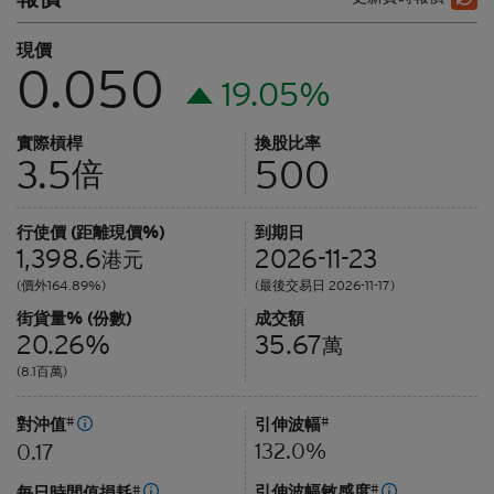
現價
0.050
19.05%
實際槓桿
換股比率
3.5
500
倍
行使價 (距離現價%)
到期日
1,398.6
2026-11-23
港元
(價外164.89%)
(最後交易日 2026-11-17)
街貨量% (份數)
成交額
20.26%
35.67
萬
(8.1百萬)
對沖值
#
引伸波幅
#
132.0%
0.17
引伸波幅敏感度
#
每日時間值損耗
#