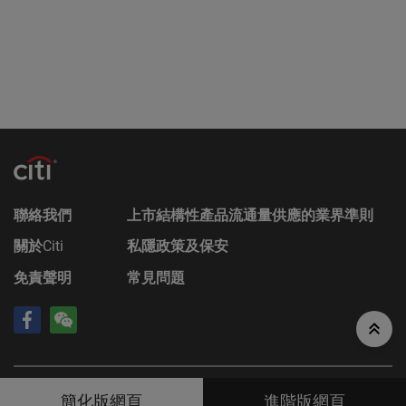
無法律責任
對於因使用本香港網站或其內容而產生或因此而涉及
的任何損失，Citigroup概不承擔任何（因疏忽或其他
原因導致的）責任。在不損害前述的一般情況下，
Citigroup的成員公司或任何資料提供者均不會就香港
網站上登載的任何資料的任何中斷、不準確、錯誤或
遺漏（不論任何原因）或由此而引起的各類損害承擔
任何責任。此外，互聯網上或電子郵件的通訊並非穩
靠的方法，發送的資料可能會被截查、遺失或遭到銷
毀。對此，Citigroup不會對發生上述任何事件承擔任
何責任，亦不保證任何通訊或附件或本香港網站不會
聯絡我們
上市結構性產品流通量供應的業界準則
受到電腦病毒、電腦毒蟲或其他有害成份所入侵。
關於
Citi
私隱政策及保安
私隱
免責聲明
常見問題
閣下通過本香港網站提供的任何個人資料均會嚴加保
密，除另有明確規定者外，該等資料僅會以閣下同意
的方式使用。閣下登入本香港網站，即被視為同意網
站擁有人將自閣下收集所得的資料用於市場營銷、規
劃、產品開發及研究等用途上。請參閱本香港網站
©
2026
Citigroup Inc
資料由財經智珠網提供 [
免責聲明
]
www.citiwarrants.com的私隱政策聲明，以便瞭解閣
簡化版網頁
進階版網頁