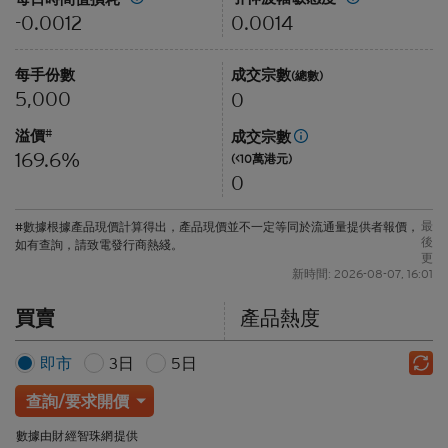
0.0014
-0.0012
每手份數
成交宗數
(總數)
5,000
0
溢價
#
成交宗數
169.6%
(<10萬港元)
0
最
#數據根據產品現價計算得出，產品現價並不一定等同於流通量提供者報價，
後
如有查詢，請致電發行商熱綫。
更
新時間: 2026-08-07, 16:01
買賣
產品熱度
即市
3日
5日
查詢/要求開價
數據由財經智珠網提供