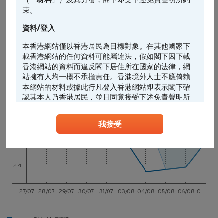
-6.5%
3.8%
束。
5日*
資料/登入
-2.7%
1.5%
29495 引伸波幅變動(1日)-1.3% (5日*)-1.4%
本香港網站僅以香港居民為目標對象。在其他國家下
載香港網站的任何資料可能屬違法，假如閣下因下載
1日
5日*
引伸波幅變動% (5日)
香港網站的資料而違反閣下居住所在國家的法律，網
站擁有人均一概不承擔責任。香港境外人士不應倚賴
本網站的材料或據此行凡登入香港網站即表示閣下確
0.8
認其本人乃香港居民，並且同意接受下述免責聲明所
約束。
0
我接受
任何人士登入本香港網站或可能管有其中所載材料，
-0.8
應當查明及遵照任何適用的限制（包括本文所載
者），而所涉及的費用及支出概由其本人承擔，網站
-1.6
擁有人絕不承擔責任。本香港網站所載的任何資料嚴
-2.4
禁於適用法律或法規不容許分發、傳送、披露或發佈
的地區複製、分發、傳送、披露或發佈給當地人士，
特別要注意的是，本網站所載的資料不得帶進或傳送
27/07
28/07
29/07
30/07
31/07
03/08
04/08
05/08
06/08
0…
到美國或直接或間接在美國或向任何美籍人士（定義
見1933年美國《證券法》S規例）傳閱。為遵守適用
的法律及法規，本香港網站的內容僅為香港居民而