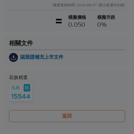
品的性質及風險，如果情況適用，亦應徵詢其本人的
*最後更新時間: 2026-08-07 (最少延遲15分鐘)
法律、稅務、會計、財務及其他專業顧問，確保任何
投資結構性產品的決定均適當地考慮到投資者的具體
模擬價格
模擬升跌
情況及財務狀況。對於因認購或購買結構性產品而產
0.050
0%
生的任何財務或其他方面的後果，Citigroup概不承擔
任何受託責任或法律責任。
相關文件
就每次發行的結構性產品而言，閣下應當細閱及瞭解
結構性產品的條款及細則，以及基本上市文件（包括
認股證補充上市文件
其任何增編）和相關補充上市文件所載有關發行人的
財務及其他資料。該等文件可在保薦人花旗環球金融
亞洲有限公司的辦事處索取，地址為香港中環花園道
花旗精選
3號冠君大廈50樓。
購
兆易
Citigroup的成員公司可能會進行本身的坐盤買賣，可
能會持有結構性產品的長倉或短倉或其他權益，亦可
15544
能會隨時在公開市場或以其他途徑購入及/或出售結
構性產品，不論是否以當事人、代理或市場莊家身份
進行買賣。Citigroup亦參與或可能參與其他金融、投
返回
資及專業活動而因此有時可能會產生涉及到本香港網
站所述的證券的利益或利益衝突。