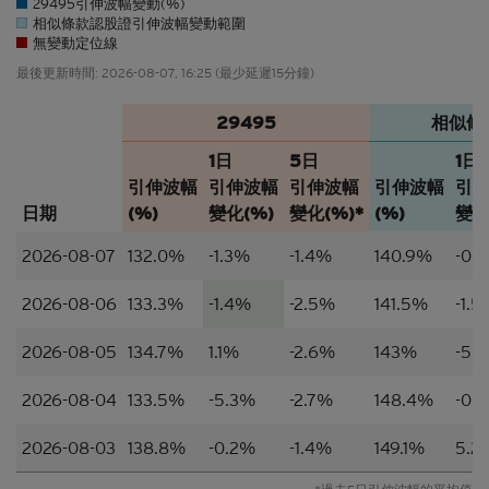
29495引伸波幅變動(%)
設， 閣下不應在香港境外登入、瀏覽本香港網站及/
相似條款認股證引伸波幅變動範圍
無變動定位線
或下載當中任何內容。
最後更新時間:
2026-08-07, 16:25
(最少延遲15分鐘)
並非邀約/意見/建議
29495
相似條
本香港網站所載的材料僅供參考及討論用途，並不構
成或組成購買、出售、認購或承銷任何材料或本香港
1日
5日
1日
網站所提述或所指的結構性產品（「
結構性產品
」）
引伸波幅
引伸波幅
引伸波幅
引伸波幅
引
的一項（或其中一部分的）要約、邀請、招攬、誘
日期
(%)
變化(%)
變化(%)*
(%)
變化
因、意見或建議。材料並不構成購買或出售結構性產
品或達成任何交易的意見或任何形式的建議。本網站
2026-08-07
132.0%
-1.3%
-1.4%
140.9%
-0.
的內容並不構成任何合約或承諾的依據。本香港網站
或其材料不應被視為任何類型或形式的廣告、誘因或
2026-08-06
133.3%
-1.4%
-2.5%
141.5%
-1.
聲明。
所編製的材料僅概括以一般資訊接收者為對象，並無
2026-08-05
134.7%
1.1%
-2.6%
143%
-5.
特別以某一資訊接收者的具體需要作為考慮因素。
2026-08-04
133.5%
-5.3%
-2.7%
148.4%
-0.
並無核證
2026-08-03
138.8%
-0.2%
-1.4%
149.1%
5.2
材料的依據乃來自網站擁有人認為可靠的公開資料來
源，然而，網站擁有人並無對材料進行核實，因此，