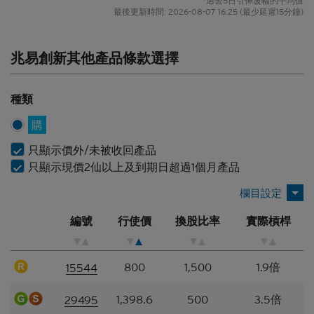
*過去5日引伸波幅的平均值
該等材料未必完整或準確。材料所載的見解、估計及
最後更新時間:
2026-08-07 16:25
(最少延遲15分鐘)
其他資料可予更改或撤回而不另行通知，網站擁有人
並無責任對材料進行更新或補充。網站擁有人及/或
其聯繫人及關聯人士、各自的董事、高管人員及/或
兆易創新其他產品條款選擇
僱員（包括參與編製或在本香港網站上刊發材料的各
人士）（統稱「
Citigroup
」）或任何資料提供者，一
概不會對材料的真確性、準確性、完整性、充分性或
種類
合理性或任何該等材料在任何用途上的合適性作出任
何類型的聲明或保證（不論明示或暗示）。本香港網
購
站所登載的材料僅作參考用途，資訊接收者不應賴作
只顯示價外/未被收回產品
定論或據此行事而不自行加以獨立核實或作出獨立判
只顯示現價2仙以上及到期日超過1個月產品
斷。
香港網站所登載的指示性價格水平、披露材料、估值
或其他分析，其編製乃以我們真誠判定的假設及參數
編號
行使價
換股比率
實際槓桿
為依據。所採用的假設及參數絕非唯一可經合理挑選
所得的選擇，因此，並不保證有關的引述、披露或分
析為準確、合理或完整，亦不表示或確保任何指示性
800
1,500
1.9倍
15544
回報或表現會在將來實現。有關資料僅供參考之用，
並不構成網站擁有人的投資意見。
1,398.6
500
3.5倍
29495
結構性產品的風險因素