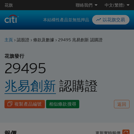
花旗
聯絡我們
中文(繁體)
以花旗交易
本結構性產品並無抵押品
主頁
›
認股證
›
條款及數據
›
29495 兆易創新 認購證
花旗發行
29495
兆易創新
認購
證
複製產品編號
相似條款搜尋
返回
報價
更新實時報價