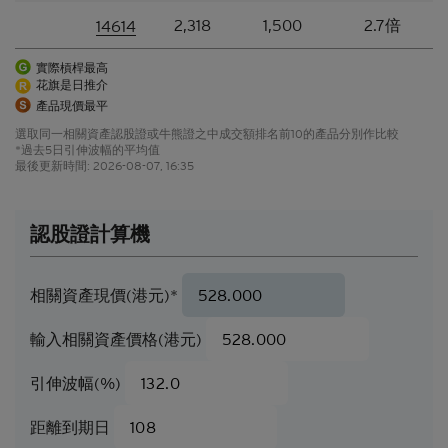
2,318
1,500
2.7倍
14614
結構性產品並無抵押品，如發行人無力償債或違約，
閣下可能無法收回部份或甚至全部應收款項
。如閣下
實際槓桿最高
投資結構性產品，所依賴的是發行人的信譽。結構性
花旗是日推介
產品的價格可急升或急跌，投資者或會蒙受全盤損
產品現價最平
失。結構性產品於二級市場的流通性亦是無法預測
的。花旗環球金融亞洲有限公司或會是結構性產品的
選取同一相關資產認股證或牛熊證之中成交額排名前10的產品分別作比較
*過去5日引伸波幅的平均值
唯一流通量提供者。本香港網站所載的任何見解、預
最後更新時間:
2026-08-07, 16:35
測或估計構成資料登載當日的判斷，不能保證日後的
業績或事件會與當中的任何見解、預測或估計一致。
閣下應當慎防實際業績可能會與任何前瞻性陳述所載
認股證計算機
者有重大差異。過往表現並非日後業績的指標。
可贖回牛熊證（「
牛熊證
」）設有強制贖回機制。在
相關資產現價(港元)*
遵守基本上市文件（包括其任何增編）所載牛熊證條
款及細則的前提下，當相關資產的現貨價/現貨水平
輸入相關資產價格(港元)
在觀察期內達到贖回價/贖回水平時，牛熊證將自動
終止。在該情況下，閣下將不會收到任何現金付款
（如屬N類牛熊證），或可能會收到名為剩餘價值的
引伸波幅(%)
現金付款（如屬R類牛熊證）。
距離到期日
因此，有意投資的人士應當確保其本人明白結構性產