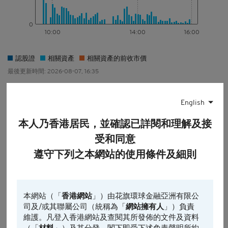
0
10:00
14:00
16:00
認股證
相關資產
相關資產的前收市價
最後更新時間: 2026-08-07, 16:35
引伸波幅
English
29495 相似條款認股證引伸波幅水平(%)
本人乃香港居民，並確認已詳閱和理解及接
1日
受和同意
0.0%
132.0%
遵守下列之本網站的使用條件及細則
5日*
0.0%
134.4%
29495 引伸波幅(1日)132.0% (5日*)134.4%
本網站（「
香港網站
」）由花旗環球金融亞洲有限公
29495 相似條款認股證引伸波幅變動(%)
司及/或其聯屬公司（統稱為「
網站擁有人
」）負責
維護。凡登入香港網站及查閱其所發佈的文件及資料
1日
（「
材料
」）及其分發，閣下即受下述免責聲明所約